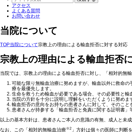
アクセス
よくある質問
お問い合わせ
当院について
TOP
当院について
宗教上の理由による輸血拒否に対する対応
宗教上の理由による輸血拒否
当院では、宗教上の理由による輸血拒否に対し、「相対的無輸
可能な限り無輸血治療に努めますが、輸血以外に救命の
療を最優先します。
生命を救うため輸血が必要である場合、その必要性と輸
当院の⽅針を⼗分に説明し理解をいただくように努めま
輸血拒否の意向をお持ちの患者さんに対して、そのこと
患者さんが持参する「輸血拒否と免責に関する証明書」
以上の基本方針は、患者さんご本人の意識の有無、成人と未成
※2
なお、この「相対的無輸血治療
」方針は個々の医師に判断