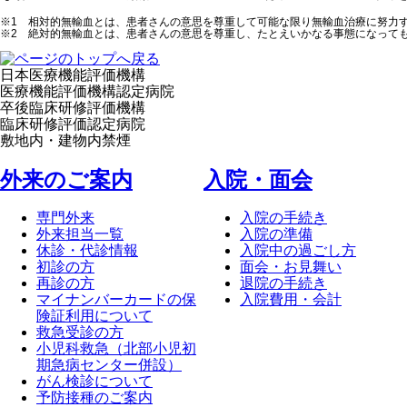
※1 相対的無輸血とは、患者さんの意思を尊重して可能な限り無輸血治療に努力
※2 絶対的無輸血とは、患者さんの意思を尊重し、たとえいかなる事態になって
日本医療機能評価機構
医療機能評価機構認定病院
卒後臨床研修評価機構
臨床研修評価認定病院
敷地内・建物内禁煙
外来のご案内
⼊院・⾯会
専門外来
入院の手続き
外来担当一覧
入院の準備
休診・代診情報
入院中の過ごし方
初診の方
面会・お見舞い
再診の方
退院の手続き
マイナンバーカードの保
入院費用・会計
険証利用について
救急受診の方
小児科救急（北部小児初
期急病センター併設）
がん検診について
予防接種のご案内