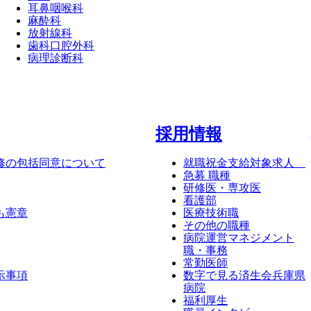
耳鼻咽喉科
麻酔科
放射線科
歯科口腔外科
病理診断科
採⽤情報
修の包括同意について
就職祝金支給対象求人
急募 職種
研修医・専攻医
看護部
も憲章
医療技術職
その他の職種
病院運営マネジメント
職・事務
常勤医師
示事項
数字で見る済生会兵庫県
病院
福利厚生