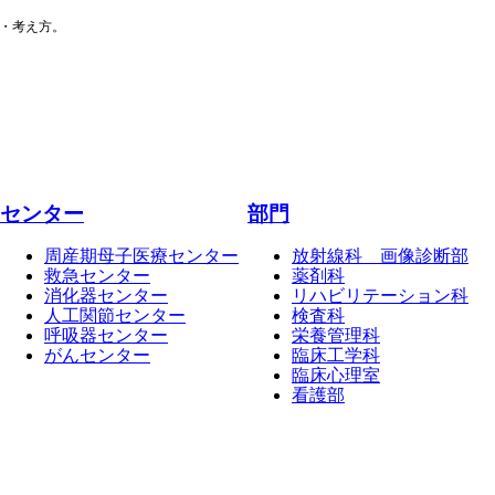
・考え方。
センター
部門
周産期母子医療センター
放射線科 画像診断部
救急センター
薬剤科
消化器センター
リハビリテーション科
人工関節センター
検査科
呼吸器センター
栄養管理科
がんセンター
臨床工学科
臨床心理室
看護部