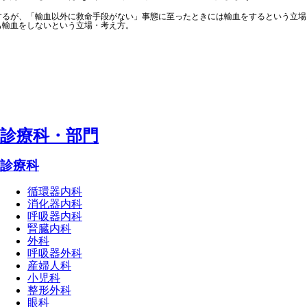
するが、「輸血以外に救命手段がない」事態に至ったときには輸血をするという立場
も輸血をしないという立場・考え方。
診療科・部⾨
診療科
循環器内科
消化器内科
呼吸器内科
腎臓内科
外科
呼吸器外科
産婦人科
小児科
整形外科
眼科