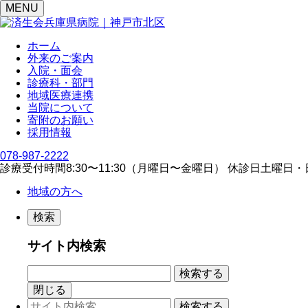
MENU
ホーム
外来のご案内
入院・面会
診療科・部門
地域医療連携
当院について
寄附のお願い
採用情報
078-987-2222
診療受付時間
8:30〜11:30（⽉曜⽇〜⾦曜⽇）
休診日
⼟曜⽇・
地域の方へ
検索
サイト内検索
閉じる