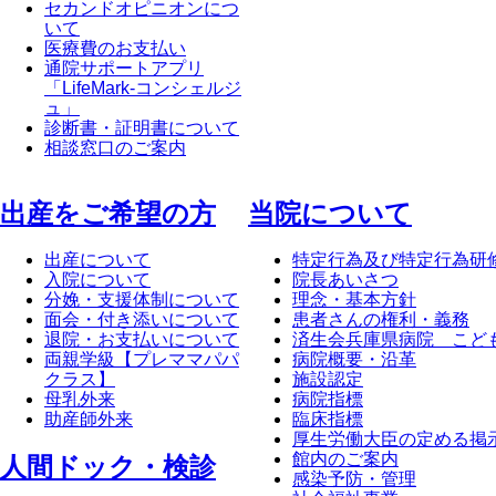
セカンドオピニオンにつ
いて
医療費のお支払い
通院サポートアプリ
「LifeMark-コンシェルジ
ュ」
診断書・証明書について
相談窓口のご案内
出産をご希望の方
当院について
出産について
特定行為及び特定行為研
入院について
院長あいさつ
分娩・支援体制について
理念・基本方針
面会・付き添いについて
患者さんの権利・義務
退院・お支払いについて
済生会兵庫県病院 こど
両親学級【プレママパパ
病院概要・沿革
クラス】
施設認定
母乳外来
病院指標
助産師外来
臨床指標
厚生労働大臣の定める掲
館内のご案内
⼈間ドック・検診
感染予防・管理