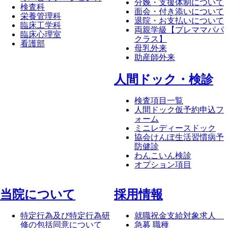
分娩・支援体制について
検査科
面会・付き添いについて
栄養管理科
退院・お支払いについて
臨床工学科
両親学級【プレママパパ
臨床心理室
クラス】
看護部
母乳外来
助産師外来
⼈間ドック・検診
検査項目一覧
人間ドック仮予約申込フ
ォーム
ミニレディースドック
協会けんぽ生活習慣病予
防健診
わんこいん検診
オプション項目
当院について
採⽤情報
特定行為及び特定行為研
就職祝金支給対象求人
修の包括同意について
急募 職種