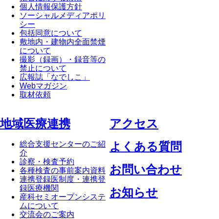
個人情報保護方針
ソーシャルメディアポリ
シー
包括同意について
敷地内・建物内全面禁煙
について
撮影（録画）・録音等の
禁止について
広報誌「なでしこ」
Webマガジン
取材依頼
地域医療連携
アクセス
総合支援センターのご紹
よくある質問
介
診察・検査予約
お問い合わせ
各種検査の事前案内資料
連携登録医制度・連携登
録医療機関
お知らせ
産科セミオープンシステ
ムについて
交流会のご案内