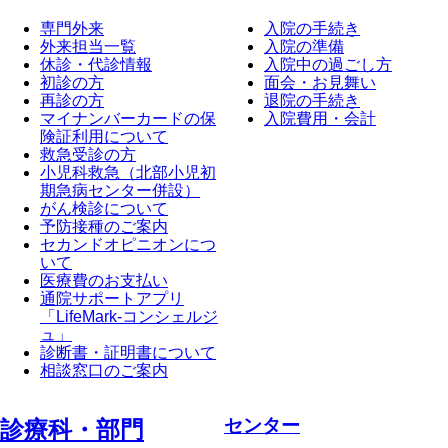
専門外来
入院の手続き
外来担当一覧
入院の準備
休診・代診情報
入院中の過ごし方
初診の方
面会・お見舞い
再診の方
退院の手続き
マイナンバーカードの保
入院費用・会計
険証利用について
救急受診の方
小児科救急（北部小児初
期急病センター併設）
がん検診について
予防接種のご案内
セカンドオピニオンにつ
いて
医療費のお支払い
通院サポートアプリ
「LifeMark-コンシェルジ
ュ」
診断書・証明書について
相談窓口のご案内
センター
診療科・部⾨