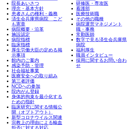
院長あいさつ
研修医・専攻医
理念・基本方針
看護部
患者さんの権利・義務
医療技術職
済生会兵庫県病院 こど
その他の職種
も憲章
病院運営マネジメント
病院概要・沿革
職・事務
施設認定
常勤医師
病院指標
数字で見る済生会兵庫県
臨床指標
病院
厚生労働大臣の定める掲
福利厚生
示事項
職員インタビュー
館内のご案内
採用に関するお問い合わ
感染予防・管理
せ
社会福祉事業
医療安全への取り組み
第三者評価
NCDへの参加
院内がん登録
身体的拘束を最小化する
ための指針
臨床研究に関する情報公
開（オプトアウト）
新型コロナウイルス関連
宗教上の理由による輸血
拒否に対する対応