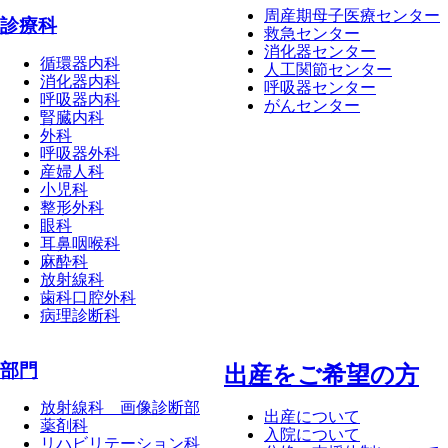
周産期母子医療センター
診療科
救急センター
消化器センター
循環器内科
人工関節センター
消化器内科
呼吸器センター
呼吸器内科
がんセンター
腎臓内科
外科
呼吸器外科
産婦人科
小児科
整形外科
眼科
耳鼻咽喉科
麻酔科
放射線科
歯科口腔外科
病理診断科
部門
出産をご希望の方
放射線科 画像診断部
出産について
薬剤科
入院について
リハビリテーション科