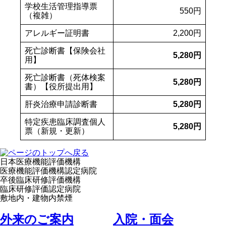
学校生活管理指導票
550円
（複雑）
アレルギー証明書
2,200円
死亡診断書【保険会社
5,280円
用】
死亡診断書（死体検案
5,280円
書）【役所提出用】
肝炎治療申請診断書
5,280円
特定疾患臨床調査個人
5,280円
票（新規・更新）
日本医療機能評価機構
医療機能評価機構認定病院
卒後臨床研修評価機構
臨床研修評価認定病院
敷地内・建物内禁煙
外来のご案内
⼊院・⾯会