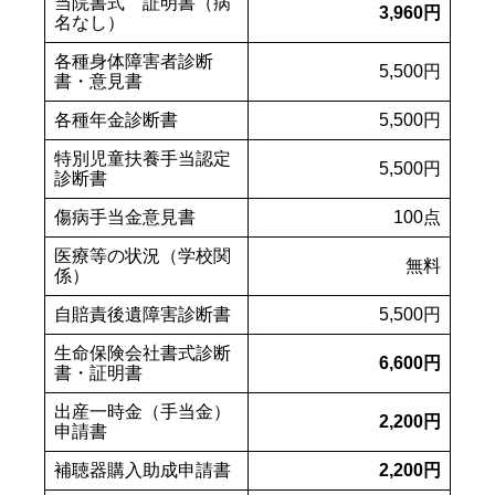
当院書式 証明書（病
3,960円
名なし）
各種身体障害者診断
5,500円
書・意見書
各種年金診断書
5,500円
特別児童扶養手当認定
5,500円
診断書
傷病手当金意見書
100点
医療等の状況（学校関
無料
係）
自賠責後遺障害診断書
5,500円
生命保険会社書式診断
6,600円
書・証明書
出産一時金（手当金）
2,200円
申請書
補聴器購入助成申請書
2,200円