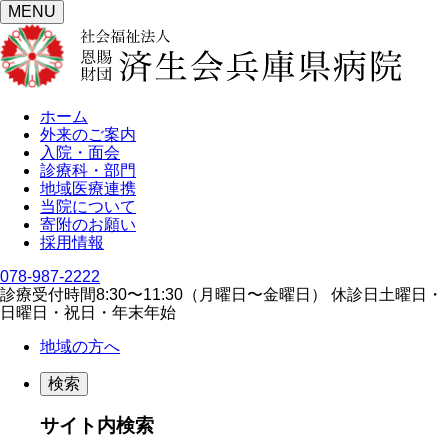
MENU
ホーム
外来のご案内
入院・面会
診療科・部門
地域医療連携
当院について
寄附のお願い
採用情報
078-987-2222
診療受付時間
8:30〜11:30（⽉曜⽇〜⾦曜⽇）
休診日
⼟曜⽇・
⽇曜⽇・祝⽇・年末年始
地域の方へ
検索
サイト内検索