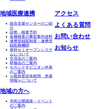
地域医療連携
アクセス
総合支援センターのご紹
よくある質問
介
診察・検査予約
お問い合わせ
各種検査の事前案内資料
連携登録医制度・連携登
録医療機関
お知らせ
産科セミオープンシステ
ムについて
交流会のご案内
研修会のご案内
セカンドオピニオン外来
のご案内
≪救急受診依頼用 患者
情報≫について
地域の方へ
市民公開講座・イベント
のご案内