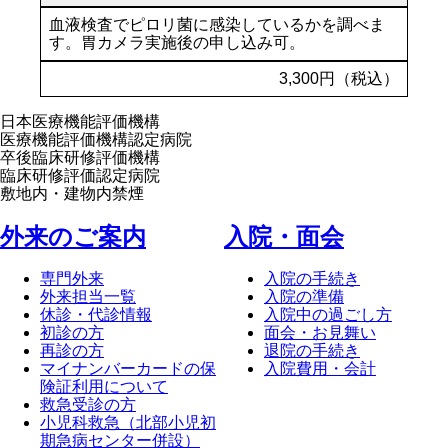
血液検査でピロリ菌に感染しているかを調べま
す。胃カメラ実施後の申し込み可。
3,300円（税込）
日本医療機能評価機構
医療機能評価機構認定病院
卒後臨床研修評価機構
臨床研修評価認定病院
敷地内・建物内禁煙
外来のご案内
⼊院・⾯会
専門外来
入院の手続き
外来担当一覧
入院の準備
休診・代診情報
入院中の過ごし方
初診の方
面会・お見舞い
再診の方
退院の手続き
マイナンバーカードの保
入院費用・会計
険証利用について
救急受診の方
小児科救急（北部小児初
期急病センター併設）