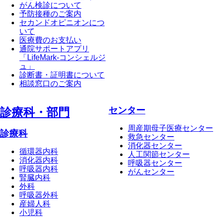
がん検診について
予防接種のご案内
セカンドオピニオンにつ
いて
医療費のお支払い
通院サポートアプリ
「LifeMark-コンシェルジ
ュ」
診断書・証明書について
相談窓口のご案内
センター
診療科・部⾨
周産期母子医療センター
診療科
救急センター
消化器センター
循環器内科
人工関節センター
消化器内科
呼吸器センター
呼吸器内科
がんセンター
腎臓内科
外科
呼吸器外科
産婦人科
小児科