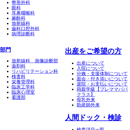
整形外科
眼科
耳鼻咽喉科
麻酔科
放射線科
歯科口腔外科
病理診断科
部門
出産をご希望の方
放射線科 画像診断部
出産について
薬剤科
入院について
リハビリテーション科
分娩・支援体制について
検査科
面会・付き添いについて
栄養管理科
退院・お支払いについて
臨床工学科
両親学級【プレママパパ
臨床心理室
クラス】
看護部
母乳外来
助産師外来
⼈間ドック・検診
検査項目一覧