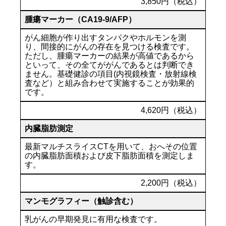
3,850円（税込）
腫瘍マーカー（CA19-9/AFP）
がん細胞が作り出すタンパクやホルモンを測
り、間接的にがんの存在を見つける検査です。
ただし、腫瘍マーカーの結果が高値であるから
といって、その全てががんであるとは判断でき
ません。基礎健診の項目(内視鏡検査・放射線検
査など）と組み合わせて実施することが効果的
です。
4,620円（税込）
内臓脂肪測定
最新マルチスライスCTを用いて、おへその位置
の内臓脂肪面積および皮下脂肪面積を測定しま
す。
2,200円（税込）
マンモグラフィー（触診含む）
乳がんの早期発見に有用な検査です。