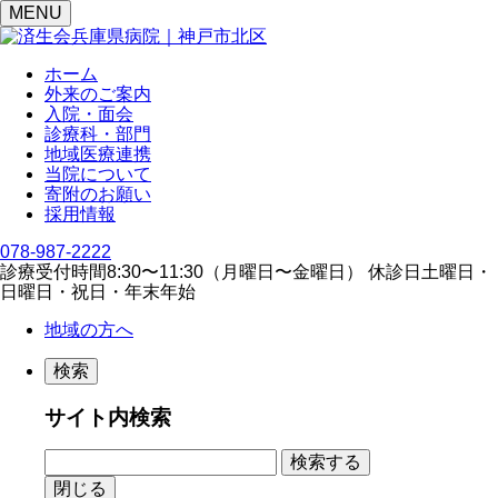
MENU
ホーム
外来のご案内
入院・面会
診療科・部門
地域医療連携
当院について
寄附のお願い
採用情報
078-987-2222
診療受付時間
8:30〜11:30（⽉曜⽇〜⾦曜⽇）
休診日
⼟曜⽇・
⽇曜⽇・祝⽇・年末年始
地域の方へ
検索
サイト内検索
閉じる