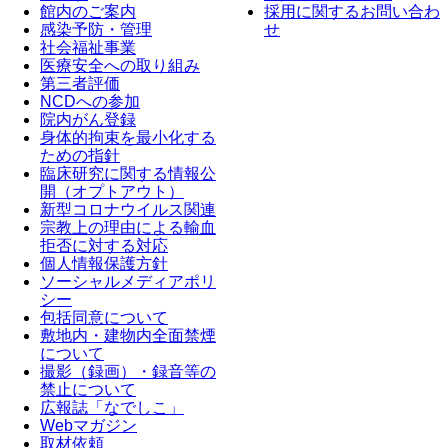
館内のご案内
採用に関するお問い合わ
感染予防・管理
せ
社会福祉事業
医療安全への取り組み
第三者評価
NCDへの参加
院内がん登録
身体的拘束を最小化する
ための指針
臨床研究に関する情報公
開（オプトアウト）
新型コロナウイルス関連
宗教上の理由による輸血
拒否に対する対応
個人情報保護方針
ソーシャルメディアポリ
シー
包括同意について
敷地内・建物内全面禁煙
について
撮影（録画）・録音等の
禁止について
広報誌「なでしこ」
Webマガジン
取材依頼