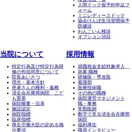
人間ドック仮予約申込フ
ォーム
ミニレディースドック
協会けんぽ生活習慣病予
防健診
わんこいん検診
オプション項目
当院について
採⽤情報
特定行為及び特定行為研
就職祝金支給対象求人
修の包括同意について
急募 職種
院長あいさつ
研修医・専攻医
理念・基本方針
看護部
患者さんの権利・義務
医療技術職
済生会兵庫県病院 こど
その他の職種
も憲章
病院運営マネジメント
病院概要・沿革
職・事務
施設認定
常勤医師
病院指標
数字で見る済生会兵庫県
臨床指標
病院
厚生労働大臣の定める掲
福利厚生
示事項
職員インタビュー