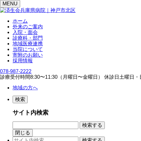
MENU
ホーム
外来のご案内
入院・面会
診療科・部門
地域医療連携
当院について
寄附のお願い
採用情報
078-987-2222
診療受付時間
8:30〜11:30（⽉曜⽇〜⾦曜⽇）
休診日
⼟曜⽇・
地域の方へ
検索
サイト内検索
閉じる