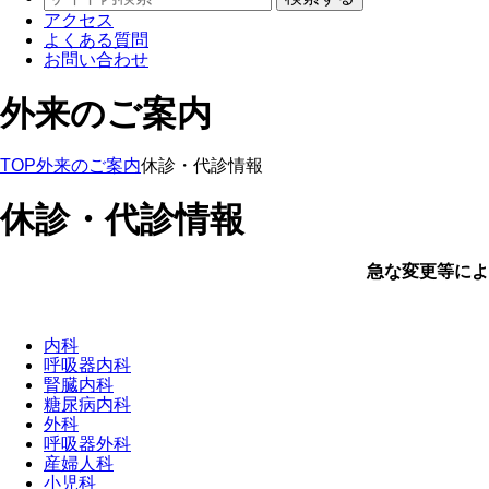
アクセス
よくある質問
お問い合わせ
外来のご案内
TOP
外来のご案内
休診・代診情報
休診・代診情報
急な変更等によ
内科
呼吸器内科
腎臓内科
糖尿病内科
外科
呼吸器外科
産婦人科
小児科