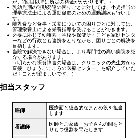
が、2回目以降は所定の料金がかかります。）
乳幼児期の運動発達の困りごとに対しては、小児担当の
理学療法士による運動促進のための運動訓練も行いま
す。
離乳食など食事・栄養についての困りごとに対しては、
管理栄養士による栄養指導を受けることができます。
必要に応じて幼稚園・学校や保健所・こども家庭センタ
ーなどの行政とも連携をとりながら、困りごとの解決を
目指します。
当院で解決できない場合は、より専門性の高い病院を紹
介する場合があります。
（明らかな摂食障害の場合は、クリニックの先生方から
直接「ひょうごこころの医療センター」を紹介していた
だくことが望ましいです。）
担当スタッフ
医療面と総合的なまとめ役を担当
医師
します
医師とご家族・お子さんの間をと
看護師
りもつ役割を果たします