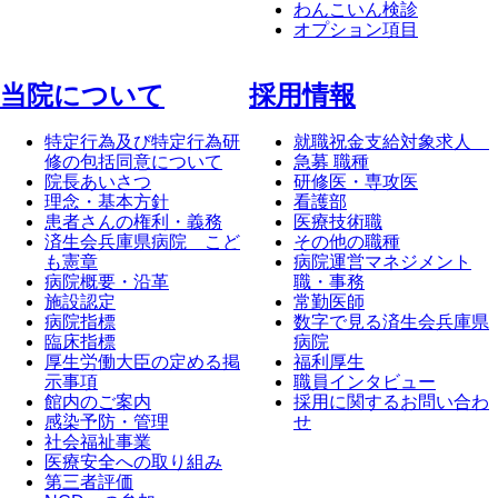
わんこいん検診
オプション項目
当院について
採⽤情報
特定行為及び特定行為研
就職祝金支給対象求人
修の包括同意について
急募 職種
院長あいさつ
研修医・専攻医
理念・基本方針
看護部
患者さんの権利・義務
医療技術職
済生会兵庫県病院 こど
その他の職種
も憲章
病院運営マネジメント
病院概要・沿革
職・事務
施設認定
常勤医師
病院指標
数字で見る済生会兵庫県
臨床指標
病院
厚生労働大臣の定める掲
福利厚生
示事項
職員インタビュー
館内のご案内
採用に関するお問い合わ
感染予防・管理
せ
社会福祉事業
医療安全への取り組み
第三者評価