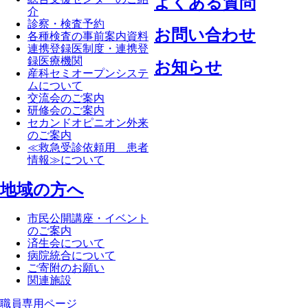
よくある質問
介
診察・検査予約
お問い合わせ
各種検査の事前案内資料
連携登録医制度・連携登
録医療機関
お知らせ
産科セミオープンシステ
ムについて
交流会のご案内
研修会のご案内
セカンドオピニオン外来
のご案内
≪救急受診依頼用 患者
情報≫について
地域の方へ
市民公開講座・イベント
のご案内
済生会について
病院統合について
ご寄附のお願い
関連施設
職員専⽤ページ