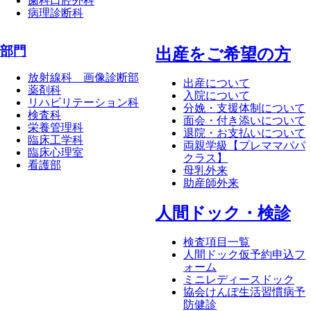
歯科口腔外科
病理診断科
部門
出産をご希望の方
放射線科 画像診断部
出産について
薬剤科
入院について
リハビリテーション科
分娩・支援体制について
検査科
面会・付き添いについて
栄養管理科
退院・お支払いについて
臨床工学科
両親学級【プレママパパ
臨床心理室
クラス】
看護部
母乳外来
助産師外来
⼈間ドック・検診
検査項目一覧
人間ドック仮予約申込フ
ォーム
ミニレディースドック
協会けんぽ生活習慣病予
防健診