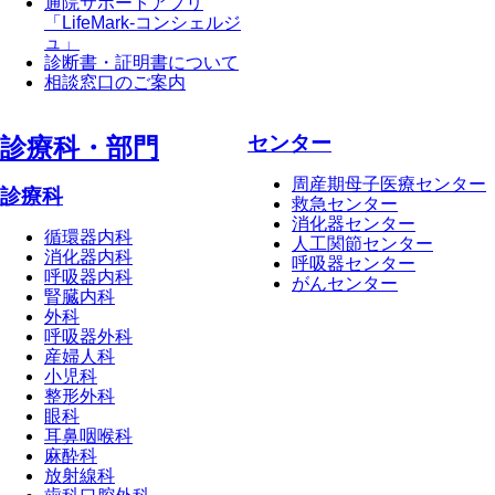
通院サポートアプリ
「LifeMark-コンシェルジ
ュ」
診断書・証明書について
相談窓口のご案内
センター
診療科・部⾨
周産期母子医療センター
診療科
救急センター
消化器センター
循環器内科
人工関節センター
消化器内科
呼吸器センター
呼吸器内科
がんセンター
腎臓内科
外科
呼吸器外科
産婦人科
小児科
整形外科
眼科
耳鼻咽喉科
麻酔科
放射線科