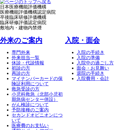
日本医療機能評価機構
医療機能評価機構認定病院
卒後臨床研修評価機構
臨床研修評価認定病院
敷地内・建物内禁煙
外来のご案内
⼊院・⾯会
専門外来
入院の手続き
外来担当一覧
入院の準備
休診・代診情報
入院中の過ごし方
初診の方
面会・お見舞い
再診の方
退院の手続き
マイナンバーカードの保
入院費用・会計
険証利用について
救急受診の方
小児科救急（北部小児初
期急病センター併設）
がん検診について
予防接種のご案内
セカンドオピニオンにつ
いて
医療費のお支払い