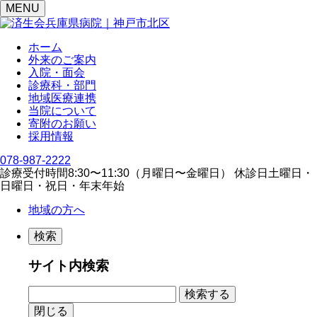
MENU
ホーム
外来のご案内
入院・面会
診療科・部門
地域医療連携
当院について
寄附のお願い
採用情報
078-987-2222
診療受付時間
8:30〜11:30（⽉曜⽇〜⾦曜⽇）
休診日
⼟曜⽇・
⽇曜⽇・祝⽇・年末年始
地域の方へ
検索
サイト内検索
閉じる