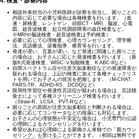
4. 検査・診察内容
相談外来担当の小児科医師が診察を担当し、困りごとの
内容に応じて必要な場合は各種検査を行います。（血
液・尿検査、レントゲン、頭部CT・MRI、脳波、心電
図、超音波検査、起立性調節障害の血圧検査など。
※MRIや脳波検査・超音波検査は予約検査）
必要に応じて心理検査、心理カウンセリング、理学療
法、言語療法、栄養指導、療育等を行います。
発達が遅い、言葉が遅い、など発達に関連した困りごと
の場合は、お子さんに応じた発達検査を行います。（新
版K式発達検査、WISC-Ⅴ知能検査、K ABC-IIなど）
自閉スペクトラム症や注意欠如多動症などの発達障害が
疑われる場合は、上記の検査に加えて各種チェックリス
トを用いてお子さんの状況を把握します。（M-CHAT、
PARS-TR、ADHD-RS、DCDQなど）
限局性学習症や発達性言語症が疑われる場合は、言語聴
覚士によって各種スクリーニング検査を行います。
（Straw-R、LCSA、PVT-Rなど）
困りごとの原因が注意欠如多動症と判断される場合は、
必要に応じてコンサータなどの投薬にも対応します。
お子さんの心理状態が不安定な場合は、小児専門の公認
心理師によるカウンセリングを行います。
希望があれば心理師による親御さん単独での「親カウン
セリング」も受けることができます。（初回は無料です