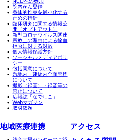
NCDへの参加
院内がん登録
身体的拘束を最小化する
ための指針
臨床研究に関する情報公
開（オプトアウト）
新型コロナウイルス関連
宗教上の理由による輸血
拒否に対する対応
個人情報保護方針
ソーシャルメディアポリ
シー
包括同意について
敷地内・建物内全面禁煙
について
撮影（録画）・録音等の
禁止について
広報誌「なでしこ」
Webマガジン
取材依頼
地域医療連携
アクセス
総合支援センターのご紹