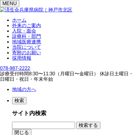
MENU
ホーム
外来のご案内
入院・面会
診療科・部門
地域医療連携
当院について
寄附のお願い
採用情報
078-987-2222
診療受付時間
8:30〜11:30（⽉曜⽇〜⾦曜⽇）
休診日
⼟曜⽇・
⽇曜⽇・祝⽇・年末年始
地域の方へ
検索
サイト内検索
閉じる