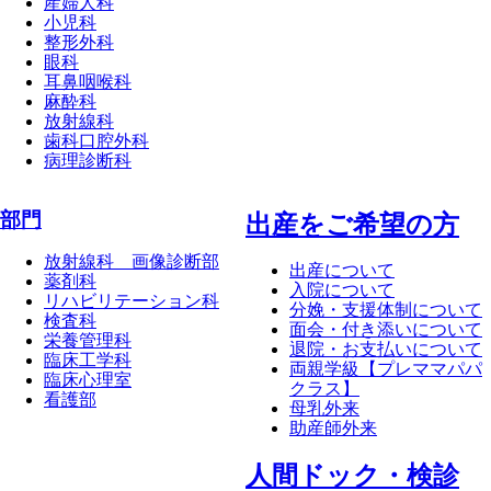
産婦人科
小児科
整形外科
眼科
耳鼻咽喉科
麻酔科
放射線科
歯科口腔外科
病理診断科
部門
出産をご希望の方
放射線科 画像診断部
出産について
薬剤科
入院について
リハビリテーション科
分娩・支援体制について
検査科
面会・付き添いについて
栄養管理科
退院・お支払いについて
臨床工学科
両親学級【プレママパパ
臨床心理室
クラス】
看護部
母乳外来
助産師外来
⼈間ドック・検診