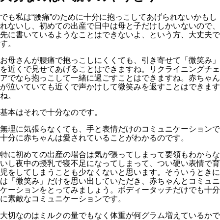
でも私は“腰痛”のために十分に抱っこしてあげられないかもし
れないし、初めての出産で日中は母と子だけしかいないので、
先に書いているようなことはできないよ、という方、大丈夫で
す。
お母さんが腰痛で抱っこしにくくても、引き寄せて「微笑み」
を近くで見せてあげることはできますね。リクライニングチェ
アでなら抱っこして一緒に過ごすことはできますね。赤ちゃん
が泣いていても近くで声かけして微笑みを返すことはできます
ね。
基本はそれで十分なのです。
無理に気張らなくても、手と表情だけのコミュニケーションで
十分に赤ちゃんは愛されていることがわかるのです。
特に初めての出産の場合は気が張ってしまって要領もわからな
いし夜中の授乳で寝不足になってしまって、つい硬い表情で育
児をしてしまうことも少なくないと思います。そういうときに
は「微笑み」だけを思い出していただき、赤ちゃんとコミュニ
ケーションをとってみましょう。ボディータッチだけでも十分
に素敵なコミュニケーションです。
大切なのはミルクの量でもなく体重が何グラム増えているかで