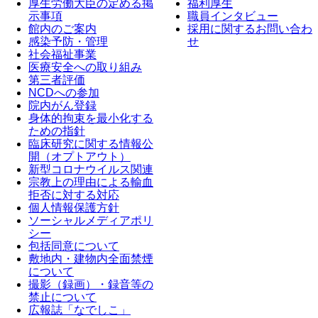
厚生労働大臣の定める掲
福利厚生
示事項
職員インタビュー
館内のご案内
採用に関するお問い合わ
感染予防・管理
せ
社会福祉事業
医療安全への取り組み
第三者評価
NCDへの参加
院内がん登録
身体的拘束を最小化する
ための指針
臨床研究に関する情報公
開（オプトアウト）
新型コロナウイルス関連
宗教上の理由による輸血
拒否に対する対応
個人情報保護方針
ソーシャルメディアポリ
シー
包括同意について
敷地内・建物内全面禁煙
について
撮影（録画）・録音等の
禁止について
広報誌「なでしこ」