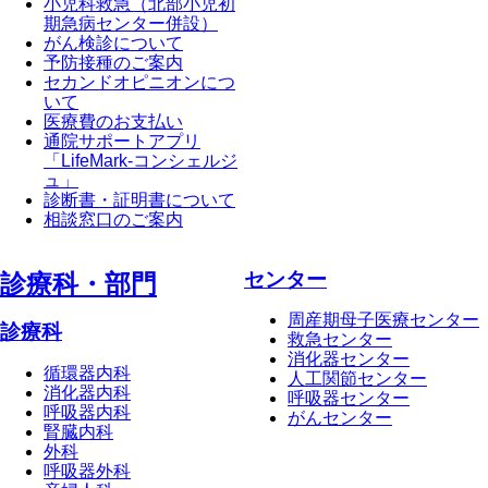
小児科救急（北部小児初
期急病センター併設）
がん検診について
予防接種のご案内
セカンドオピニオンにつ
いて
医療費のお支払い
通院サポートアプリ
「LifeMark-コンシェルジ
ュ」
診断書・証明書について
相談窓口のご案内
センター
診療科・部⾨
周産期母子医療センター
診療科
救急センター
消化器センター
循環器内科
人工関節センター
消化器内科
呼吸器センター
呼吸器内科
がんセンター
腎臓内科
外科
呼吸器外科