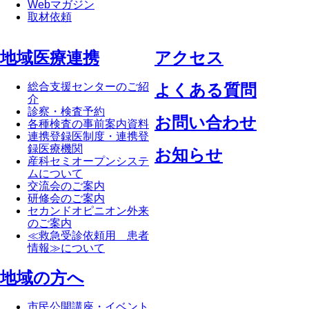
Webマガジン
取材依頼
地域医療連携
アクセス
総合支援センターのご紹
よくある質問
介
診察・検査予約
お問い合わせ
各種検査の事前案内資料
連携登録医制度・連携登
録医療機関
お知らせ
産科セミオープンシステ
ムについて
交流会のご案内
研修会のご案内
セカンドオピニオン外来
のご案内
≪救急受診依頼用 患者
情報≫について
地域の方へ
市民公開講座・イベント