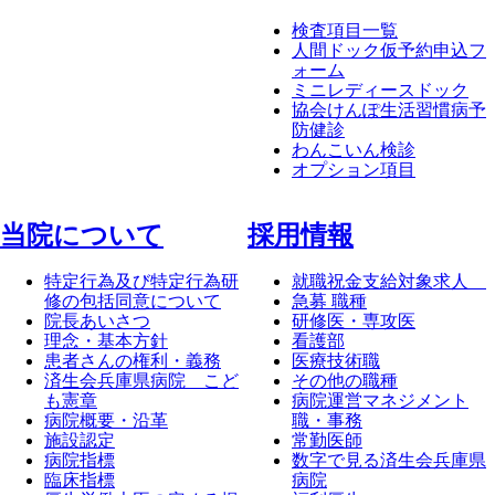
検査項目一覧
人間ドック仮予約申込フ
ォーム
ミニレディースドック
協会けんぽ生活習慣病予
防健診
わんこいん検診
オプション項目
当院について
採⽤情報
特定行為及び特定行為研
就職祝金支給対象求人
修の包括同意について
急募 職種
院長あいさつ
研修医・専攻医
理念・基本方針
看護部
患者さんの権利・義務
医療技術職
済生会兵庫県病院 こど
その他の職種
も憲章
病院運営マネジメント
病院概要・沿革
職・事務
施設認定
常勤医師
病院指標
数字で見る済生会兵庫県
臨床指標
病院