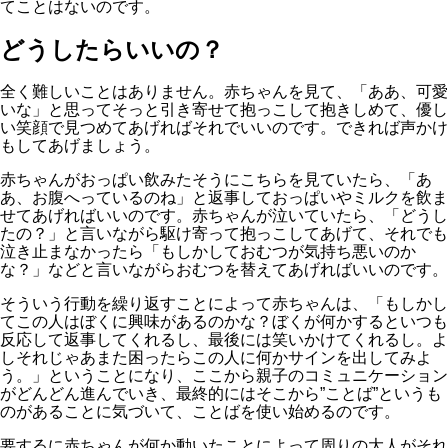
てことはないのです。
どうしたらいいの？
全く難しいことはありません。赤ちゃんを見て、「ああ、可愛
いな」と思ってそっと引き寄せて抱っこして抱きしめて、優し
い笑顔で見つめてあげればそれでいいのです。できれば声かけ
もしてあげましょう。
赤ちゃんがおっぱい飲みたそうにこちらを見ていたら、「あ
あ、お腹へっているのね」と返事しておっぱいやミルクを飲ま
せてあげればいいのです。赤ちゃんが泣いていたら、「どうし
たの？」と言いながら駆け寄って抱っこしてあげて、それでも
泣き止まなかったら「もしかしておむつが気持ち悪いのか
な？」などと言いながらおむつを替えてあげればいいのです。
そういう行動を繰り返すことによって赤ちゃんは、「もしかし
てこの人はぼくに興味があるのかな？ぼくが何かするといつも
反応して返事してくれるし、最後には笑いかけてくれるし。よ
しそれじゃあまた困ったらこの人に何かサインを出してみよ
う。」ということになり、ここから親子のコミュニケーション
がどんどん進んでいき、最終的にはそこから”ことば”というも
のがあることに気づいて、ことばを使い始めるのです。
要するに赤ちゃんが何か動いたことによって周りの大人がそれ