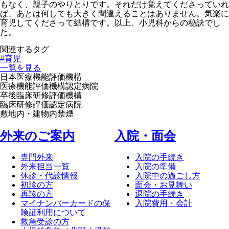
もなく、親子のやりとりです。それだけ覚えてくださっていれ
ば、あとは何しても大きく間違えることはありません。気楽に
育児してくださって結構です。以上、小児科からの秘訣でし
た。
関連するタグ
#育児
一覧を見る
日本医療機能評価機構
医療機能評価機構認定病院
卒後臨床研修評価機構
臨床研修評価認定病院
敷地内・建物内禁煙
外来のご案内
⼊院・⾯会
専門外来
入院の手続き
外来担当一覧
入院の準備
休診・代診情報
入院中の過ごし方
初診の方
面会・お見舞い
再診の方
退院の手続き
マイナンバーカードの保
入院費用・会計
険証利用について
救急受診の方