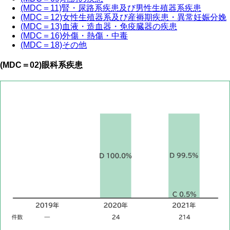
(MDC＝11)腎・尿路系疾患及び男性生殖器系疾患
(MDC＝12)女性生殖器系及び産褥期疾患・異常妊娠分娩
(MDC＝13)血液・造血器・免疫臓器の疾患
(MDC＝16)外傷・熱傷・中毒
(MDC＝18)その他
(MDC＝02)眼科系疾患