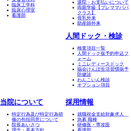
退院・お支払いについて
臨床工学科
両親学級【プレママパパ
臨床心理室
クラス】
看護部
母乳外来
助産師外来
⼈間ドック・検診
検査項目一覧
人間ドック仮予約申込フ
ォーム
ミニレディースドック
協会けんぽ生活習慣病予
防健診
わんこいん検診
オプション項目
当院について
採⽤情報
特定行為及び特定行為研
就職祝金支給対象求人
修の包括同意について
急募 職種
院長あいさつ
研修医・専攻医
理念・基本方針
看護部