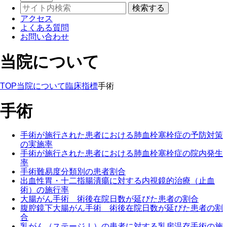
アクセス
よくある質問
お問い合わせ
当院について
TOP
当院について
臨床指標
手術
手術
手術が施行された患者における肺血栓塞栓症の予防対策
の実施率
手術が施行された患者における肺血栓塞栓症の院内発生
率
手術難易度分類別の患者割合
出血性胃・十二指腸潰瘍に対する内視鏡的治療（止血
術）の施行率
大腸がん手術 術後在院日数が延びた患者の割合
腹腔鏡下大腸がん手術 術後在院日数が延びた患者の割
合
乳がん（ステージⅠ）の患者に対する乳房温存手術の施