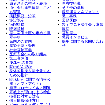
患者さんの権利・義務
医療技術職
済生会兵庫県病院 こど
その他の職種
も憲章
病院運営マネジメント
病院概要・沿革
職・事務
施設認定
常勤医師
病院指標
数字で見る済生会兵庫県
臨床指標
病院
厚生労働大臣の定める掲
福利厚生
示事項
職員インタビュー
館内のご案内
採用に関するお問い合わ
感染予防・管理
せ
社会福祉事業
医療安全への取り組み
第三者評価
NCDへの参加
院内がん登録
身体的拘束を最小化する
ための指針
臨床研究に関する情報公
開（オプトアウト）
新型コロナウイルス関連
宗教上の理由による輸血
拒否に対する対応
個人情報保護方針
ソーシャルメディアポリ