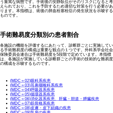
う重篤な病態です。手術後の安静臥位がそのリスクになると考
えられており、これを予防するため適切な対策を行う必要があ
ります。本指標は、術後の肺血栓塞栓症の発生状況を示唆する
ものです。
手術難易度分類別の患者割合
各施設の機能を評価するにあたって、診断群ごとに実施してい
る手術難易度の構成は重要な観点の１つです。外科系学会社会
保険委員会連合は手術難易度を5段階で定めています。本指標
は、各施設が実施している診断群ごとの手術の技術的な難易度
の構成を示唆するものです。
(MDC＝02)眼科系疾患
(MDC＝03)耳鼻咽喉科系疾患
(MDC＝04)呼吸器系疾患
(MDC＝05)循環器系疾患
(MDC＝06)消化器系疾患、肝臓・胆道・膵臓疾患
(MDC＝07)筋骨格系疾患
(MDC＝08)皮膚・皮下組織の疾患
(MDC＝09)乳房の疾患