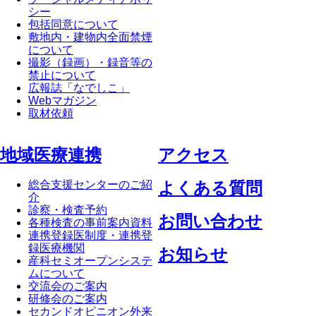
シー
包括同意について
敷地内・建物内全面禁煙
について
撮影（録画）・録音等の
禁止について
広報誌「なでしこ」
Webマガジン
取材依頼
地域医療連携
アクセス
総合支援センターのご紹
よくある質問
介
診察・検査予約
お問い合わせ
各種検査の事前案内資料
連携登録医制度・連携登
録医療機関
お知らせ
産科セミオープンシステ
ムについて
交流会のご案内
研修会のご案内
セカンドオピニオン外来