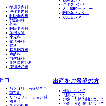
救急センター
消化器センター
循環器内科
人工関節センター
消化器内科
呼吸器センター
呼吸器内科
がんセンター
腎臓内科
外科
呼吸器外科
産婦人科
小児科
整形外科
眼科
耳鼻咽喉科
麻酔科
放射線科
歯科口腔外科
病理診断科
部門
出産をご希望の方
放射線科 画像診断部
出産について
薬剤科
入院について
リハビリテーション科
分娩・支援体制について
検査科
面会・付き添いについて
栄養管理科