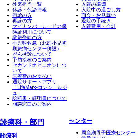
外来担当一覧
入院の準備
休診・代診情報
入院中の過ごし方
初診の方
面会・お見舞い
再診の方
退院の手続き
マイナンバーカードの保
入院費用・会計
険証利用について
救急受診の方
小児科救急（北部小児初
期急病センター併設）
がん検診について
予防接種のご案内
セカンドオピニオンにつ
いて
医療費のお支払い
通院サポートアプリ
「LifeMark-コンシェルジ
ュ」
診断書・証明書について
相談窓口のご案内
センター
診療科・部⾨
周産期母子医療センター
診療科