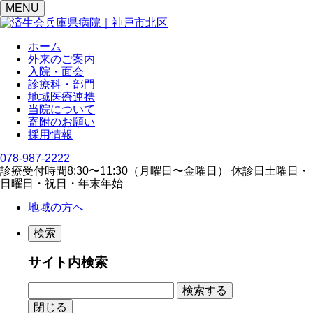
MENU
ホーム
外来のご案内
入院・面会
診療科・部門
地域医療連携
当院について
寄附のお願い
採用情報
078-987-2222
診療受付時間
8:30〜11:30（⽉曜⽇〜⾦曜⽇）
休診日
⼟曜⽇・
⽇曜⽇・祝⽇・年末年始
地域の方へ
検索
サイト内検索
閉じる