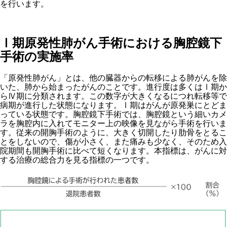
を行います。
Ⅰ期原発性肺がん手術における胸腔鏡下
手術の実施率
「原発性肺がん」とは、他の臓器からの転移による肺がんを除
いた、肺から始まったがんのことです。進行度は多くはⅠ期か
らⅣ期に分類されます。この数字が大きくなるにつれ転移等で
病期が進行した状態になります。Ⅰ期はがんが原発巣にとどま
っている状態です。胸腔鏡下手術では、胸腔鏡という細いカメ
ラを胸腔内に入れてモニター上の映像を見ながら手術を行いま
す。従来の開胸手術のように、大きく切開したり肋骨をとるこ
とをしないので、傷が小さく、また痛みも少なく、そのため入
院期間も開胸手術に比べて短くなります。本指標は、がんに対
する治療の総合力を見る指標の一つです。