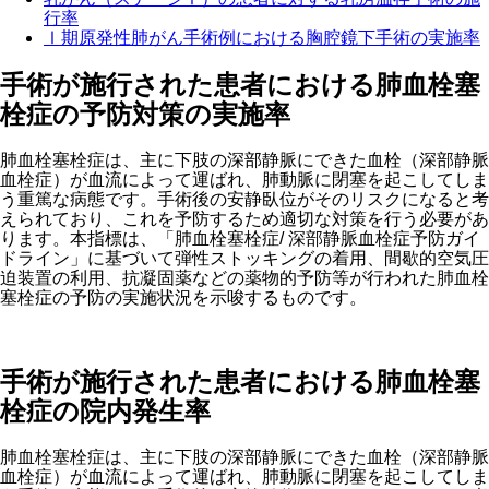
行率
Ⅰ期原発性肺がん手術例における胸腔鏡下手術の実施率
手術が施行された患者における肺血栓塞
栓症の予防対策の実施率
肺血栓塞栓症は、主に下肢の深部静脈にできた血栓（深部静脈
血栓症）が血流によって運ばれ、肺動脈に閉塞を起こしてしま
う重篤な病態です。手術後の安静臥位がそのリスクになると考
えられており、これを予防するため適切な対策を行う必要があ
ります。本指標は、「肺血栓塞栓症/ 深部静脈血栓症予防ガイ
ドライン」に基づいて弾性ストッキングの着用、間歇的空気圧
迫装置の利用、抗凝固薬などの薬物的予防等が行われた肺血栓
塞栓症の予防の実施状況を示唆するものです。
手術が施行された患者における肺血栓塞
栓症の院内発生率
肺血栓塞栓症は、主に下肢の深部静脈にできた血栓（深部静脈
血栓症）が血流によって運ばれ、肺動脈に閉塞を起こしてしま