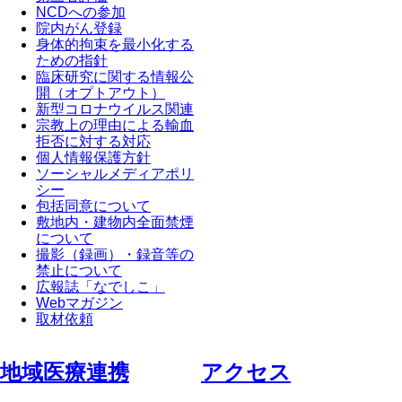
NCDへの参加
院内がん登録
身体的拘束を最小化する
ための指針
臨床研究に関する情報公
開（オプトアウト）
新型コロナウイルス関連
宗教上の理由による輸血
拒否に対する対応
個人情報保護方針
ソーシャルメディアポリ
シー
包括同意について
敷地内・建物内全面禁煙
について
撮影（録画）・録音等の
禁止について
広報誌「なでしこ」
Webマガジン
取材依頼
地域医療連携
アクセス