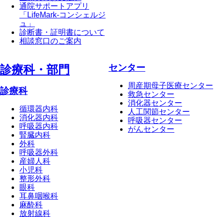
通院サポートアプリ
「LifeMark-コンシェルジ
ュ」
診断書・証明書について
相談窓口のご案内
センター
診療科・部⾨
周産期母子医療センター
診療科
救急センター
消化器センター
循環器内科
人工関節センター
消化器内科
呼吸器センター
呼吸器内科
がんセンター
腎臓内科
外科
呼吸器外科
産婦人科
小児科
整形外科
眼科
耳鼻咽喉科
麻酔科
放射線科