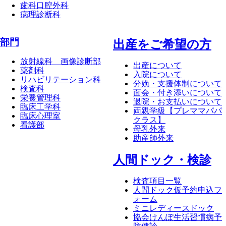
歯科口腔外科
病理診断科
部門
出産をご希望の方
放射線科 画像診断部
出産について
薬剤科
入院について
リハビリテーション科
分娩・支援体制について
検査科
面会・付き添いについて
栄養管理科
退院・お支払いについて
臨床工学科
両親学級【プレママパパ
臨床心理室
クラス】
看護部
母乳外来
助産師外来
⼈間ドック・検診
検査項目一覧
人間ドック仮予約申込フ
ォーム
ミニレディースドック
協会けんぽ生活習慣病予