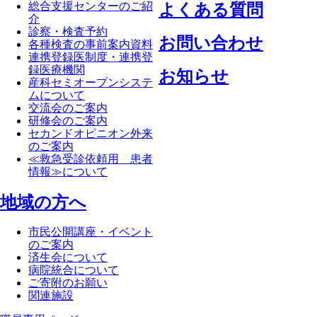
総合支援センターのご紹
よくある質問
介
診察・検査予約
お問い合わせ
各種検査の事前案内資料
連携登録医制度・連携登
録医療機関
お知らせ
産科セミオープンシステ
ムについて
交流会のご案内
研修会のご案内
セカンドオピニオン外来
のご案内
≪救急受診依頼用 患者
情報≫について
地域の方へ
市民公開講座・イベント
のご案内
済生会について
病院統合について
ご寄附のお願い
関連施設