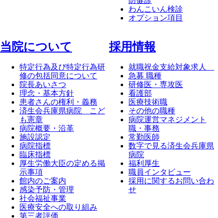
防健診
わんこいん検診
オプション項目
当院について
採⽤情報
特定行為及び特定行為研
就職祝金支給対象求人
修の包括同意について
急募 職種
院長あいさつ
研修医・専攻医
理念・基本方針
看護部
患者さんの権利・義務
医療技術職
済生会兵庫県病院 こど
その他の職種
も憲章
病院運営マネジメント
病院概要・沿革
職・事務
施設認定
常勤医師
病院指標
数字で見る済生会兵庫県
臨床指標
病院
厚生労働大臣の定める掲
福利厚生
示事項
職員インタビュー
館内のご案内
採用に関するお問い合わ
感染予防・管理
せ
社会福祉事業
医療安全への取り組み
第三者評価