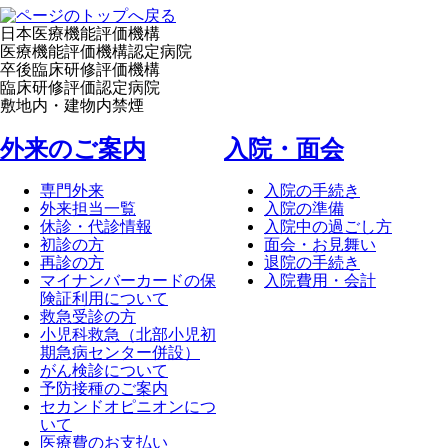
日本医療機能評価機構
医療機能評価機構認定病院
卒後臨床研修評価機構
臨床研修評価認定病院
敷地内・建物内禁煙
外来のご案内
⼊院・⾯会
専門外来
入院の手続き
外来担当一覧
入院の準備
休診・代診情報
入院中の過ごし方
初診の方
面会・お見舞い
再診の方
退院の手続き
マイナンバーカードの保
入院費用・会計
険証利用について
救急受診の方
小児科救急（北部小児初
期急病センター併設）
がん検診について
予防接種のご案内
セカンドオピニオンにつ
いて
医療費のお支払い