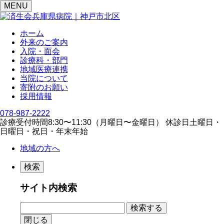
MENU
ホーム
外来のご案内
入院・面会
診療科・部門
地域医療連携
当院について
寄附のお願い
採用情報
078-987-2222
診療受付時間
8:30〜11:30（⽉曜⽇〜⾦曜⽇）
休診日
⼟曜⽇・
⽇曜⽇・祝⽇・年末年始
地域の方へ
検索
サイト内検索
閉じる