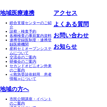
地域医療連携
アクセス
総合支援センターのご紹
よくある質問
介
診察・検査予約
お問い合わせ
各種検査の事前案内資料
連携登録医制度・連携登
録医療機関
お知らせ
産科セミオープンシステ
ムについて
交流会のご案内
研修会のご案内
セカンドオピニオン外来
のご案内
≪救急受診依頼用 患者
情報≫について
地域の方へ
市民公開講座・イベント
のご案内