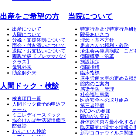
出産をご希望の方
当院について
出産について
特定行為及び特定行為研
入院について
院長あいさつ
分娩・支援体制について
理念・基本方針
面会・付き添いについて
患者さんの権利・義務
退院・お支払いについて
済生会兵庫県病院 こど
両親学級【プレママパパ
病院概要・沿革
クラス】
施設認定
母乳外来
病院指標
助産師外来
臨床指標
厚生労働大臣の定める掲
館内のご案内
⼈間ドック・検診
感染予防・管理
社会福祉事業
検査項目一覧
医療安全への取り組み
人間ドック仮予約申込フ
第三者評価
ォーム
NCDへの参加
ミニレディースドック
院内がん登録
協会けんぽ生活習慣病予
身体的拘束を最小化する
防健診
臨床研究に関する情報公
わんこいん検診
新型コロナウイルス関連