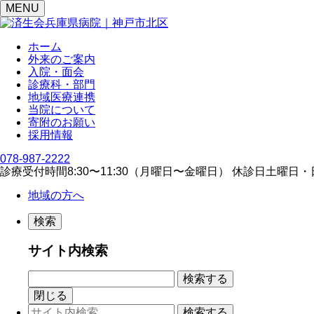
MENU
ホーム
外来のご案内
入院・面会
診療科・部門
地域医療連携
当院について
寄附のお願い
採用情報
078-987-2222
診療受付時間
8:30〜11:30（⽉曜⽇〜⾦曜⽇）
休診日
⼟曜⽇・
地域の方へ
検索
サイト内検索
閉じる