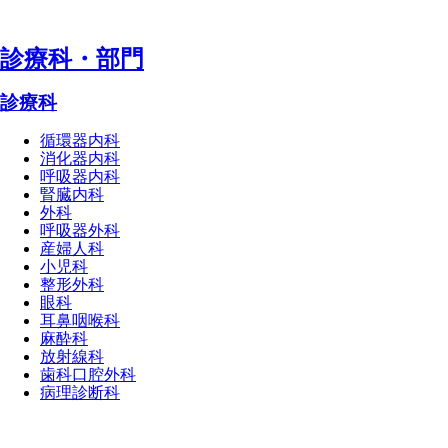
診療科・部⾨
診療科
循環器内科
消化器内科
呼吸器内科
腎臓内科
外科
呼吸器外科
産婦人科
小児科
整形外科
眼科
耳鼻咽喉科
麻酔科
放射線科
歯科口腔外科
病理診断科