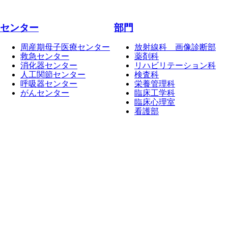
センター
部門
周産期母子医療センター
放射線科 画像診断部
救急センター
薬剤科
消化器センター
リハビリテーション科
人工関節センター
検査科
呼吸器センター
栄養管理科
がんセンター
臨床工学科
臨床心理室
看護部