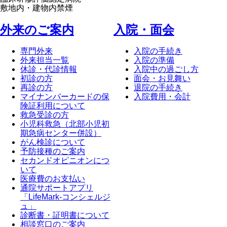
敷地内・建物内禁煙
外来のご案内
⼊院・⾯会
専門外来
入院の手続き
外来担当一覧
入院の準備
休診・代診情報
入院中の過ごし方
初診の方
面会・お見舞い
再診の方
退院の手続き
マイナンバーカードの保
入院費用・会計
険証利用について
救急受診の方
小児科救急（北部小児初
期急病センター併設）
がん検診について
予防接種のご案内
セカンドオピニオンにつ
いて
医療費のお支払い
通院サポートアプリ
「LifeMark-コンシェルジ
ュ」
診断書・証明書について
相談窓口のご案内