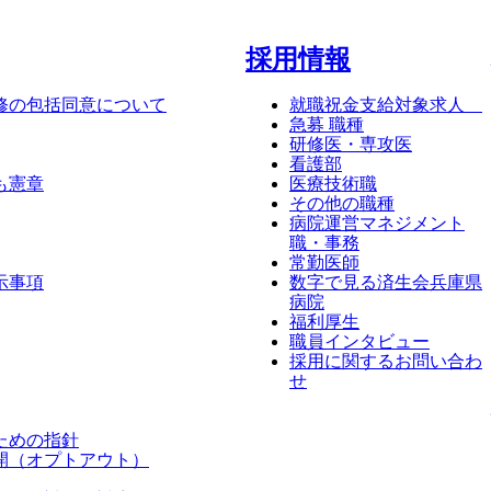
採⽤情報
修の包括同意について
就職祝金支給対象求人
急募 職種
研修医・専攻医
看護部
も憲章
医療技術職
その他の職種
病院運営マネジメント
職・事務
常勤医師
示事項
数字で見る済生会兵庫県
病院
福利厚生
職員インタビュー
採用に関するお問い合わ
せ
ための指針
開（オプトアウト）