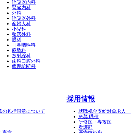
呼吸器内科
腎臓内科
外科
呼吸器外科
産婦人科
小児科
整形外科
眼科
耳鼻咽喉科
麻酔科
放射線科
歯科口腔外科
病理診断科
採⽤情報
修の包括同意について
就職祝金支給対象求人
急募 職種
研修医・専攻医
看護部
も憲章
医療技術職