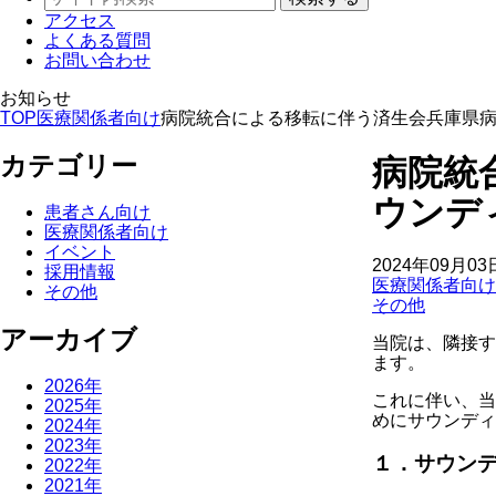
アクセス
よくある質問
お問い合わせ
お知らせ
TOP
医療関係者向け
病院統合による移転に伴う済生会兵庫県
カテゴリー
病院統
ウンデ
患者さん向け
医療関係者向け
イベント
2024年09月03
採用情報
医療関係者向け
その他
その他
アーカイブ
当院は、隣接す
ます。
2026年
これに伴い、当
2025年
めにサウンディ
2024年
2023年
１．サウン
2022年
2021年