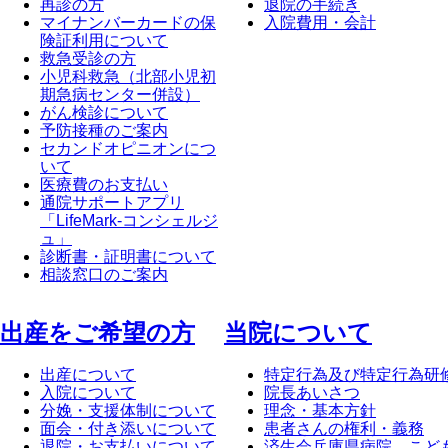
再診の方
退院の手続き
マイナンバーカードの保
入院費用・会計
険証利用について
救急受診の方
小児科救急（北部小児初
期急病センター併設）
がん検診について
予防接種のご案内
セカンドオピニオンにつ
いて
医療費のお支払い
通院サポートアプリ
「LifeMark-コンシェルジ
ュ」
診断書・証明書について
相談窓口のご案内
出産をご希望の方
当院について
出産について
特定行為及び特定行為研
入院について
院長あいさつ
分娩・支援体制について
理念・基本方針
面会・付き添いについて
患者さんの権利・義務
退院・お支払いについて
済生会兵庫県病院 こど