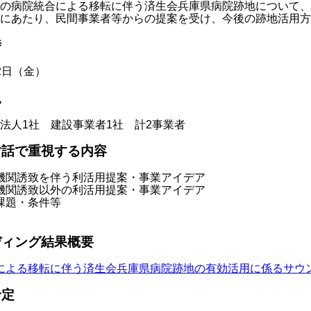
の病院統合による移転に伴う済生会兵庫県病院跡地について、
にあたり、民間事業者等からの提案を受け、今後の跡地活用方
時
2日（金）
況
法人1社 建設事業者1社 計2事業者
対話で重視する内容
機関誘致を伴う利活用提案・事業アイデア
機関誘致以外の利活用提案・事業アイデア
課題・条件等
ディング結果概要
による移転に伴う済生会兵庫県病院跡地の有効活用に係るサウ
予定