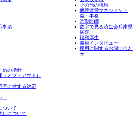
その他の職種
病院運営マネジメント
職・事務
常勤医師
示事項
数字で見る済生会兵庫県
病院
福利厚生
職員インタビュー
採用に関するお問い合わ
せ
ための指針
開（オプトアウト）
拒否に対する対応
シー
について
禁止について