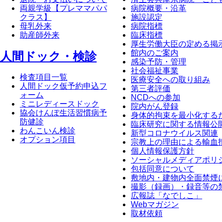
両親学級【プレママパパ
病院概要・沿革
クラス】
施設認定
母乳外来
病院指標
助産師外来
臨床指標
厚生労働大臣の定める掲
館内のご案内
⼈間ドック・検診
感染予防・管理
社会福祉事業
検査項目一覧
医療安全への取り組み
人間ドック仮予約申込フ
第三者評価
ォーム
NCDへの参加
ミニレディースドック
院内がん登録
協会けんぽ生活習慣病予
身体的拘束を最小化する
防健診
臨床研究に関する情報公
わんこいん検診
新型コロナウイルス関連
オプション項目
宗教上の理由による輸血
個人情報保護方針
ソーシャルメディアポリ
包括同意について
敷地内・建物内全面禁煙
撮影（録画）・録音等の
広報誌「なでしこ」
Webマガジン
取材依頼