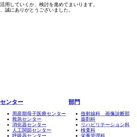
活用していくか、検討を進めてまいります。
、誠にありがとうございました。
センター
部門
周産期母子医療センター
放射線科 画像診断部
救急センター
薬剤科
消化器センター
リハビリテーション科
人工関節センター
検査科
呼吸器センター
栄養管理科