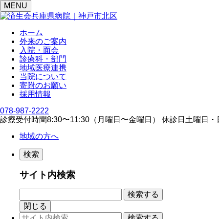
MENU
ホーム
外来のご案内
入院・面会
診療科・部門
地域医療連携
当院について
寄附のお願い
採用情報
078-987-2222
診療受付時間
8:30〜11:30（⽉曜⽇〜⾦曜⽇）
休診日
⼟曜⽇・
地域の方へ
検索
サイト内検索
閉じる