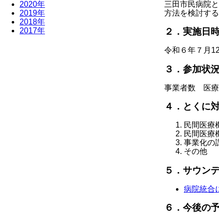
三田市民病院と
2020年
方法を検討する
2019年
2018年
2017年
２．実施日
令和６年７月1
３．参加状
事業者数 医療
４．とくに
民間医療
民間医療
事業化の
その他
５．サウン
病院統合
６．今後の