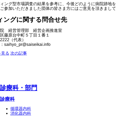
ディング型市場調査の結果を参考に、今後どのように病院跡地を
ご参加いただきました団体の皆さま方にはご意見を頂きまして
ィングに関する問合せ先
院 経営管理部 経営企画推進室
区藤原台中町５丁目１番１
-2222（代表）
hyo_pr@saiseikai.info
を見る
次の記事
診療科・部⾨
診療科
循環器内科
消化器内科