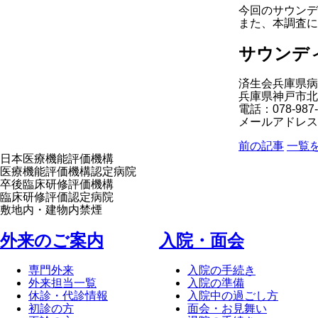
今回のサウン
また、本調査に
サウンデ
済生会兵庫県病
兵庫県神戸市北
電話：078-987
メールアドレス：sai
前の記事
一覧
日本医療機能評価機構
医療機能評価機構認定病院
卒後臨床研修評価機構
臨床研修評価認定病院
敷地内・建物内禁煙
外来のご案内
⼊院・⾯会
専門外来
入院の手続き
外来担当一覧
入院の準備
休診・代診情報
入院中の過ごし方
初診の方
面会・お見舞い