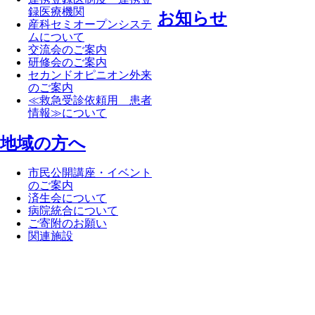
録医療機関
お知らせ
産科セミオープンシステ
ムについて
交流会のご案内
研修会のご案内
セカンドオピニオン外来
のご案内
≪救急受診依頼用 患者
情報≫について
地域の方へ
市民公開講座・イベント
のご案内
済生会について
病院統合について
ご寄附のお願い
関連施設