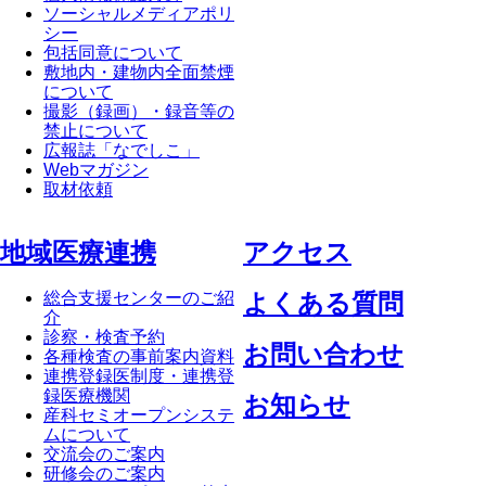
ソーシャルメディアポリ
シー
包括同意について
敷地内・建物内全面禁煙
について
撮影（録画）・録音等の
禁止について
広報誌「なでしこ」
Webマガジン
取材依頼
地域医療連携
アクセス
総合支援センターのご紹
よくある質問
介
診察・検査予約
お問い合わせ
各種検査の事前案内資料
連携登録医制度・連携登
録医療機関
お知らせ
産科セミオープンシステ
ムについて
交流会のご案内
研修会のご案内