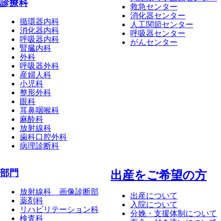
診療科
救急センター
消化器センター
循環器内科
人工関節センター
消化器内科
呼吸器センター
呼吸器内科
がんセンター
腎臓内科
外科
呼吸器外科
産婦人科
小児科
整形外科
眼科
耳鼻咽喉科
麻酔科
放射線科
歯科口腔外科
病理診断科
部門
出産をご希望の方
放射線科 画像診断部
出産について
薬剤科
入院について
リハビリテーション科
分娩・支援体制について
検査科