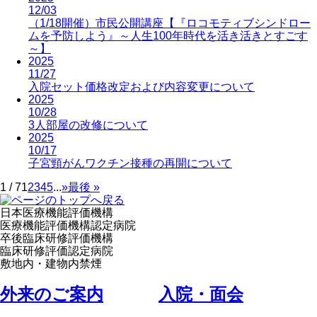
12/03
（1/18開催）市民公開講座【『ロコモティブシンドロー
ムを予防しよう』～人生100年時代を活き活きとすごす
～】
2025
11/27
入院セット価格改定および内容変更について
2025
10/28
3人部屋の改修について
2025
10/17
子宮頸がんワクチン接種の再開について
1 / 7
1
2
3
4
5
...
»
最後 »
日本医療機能評価機構
医療機能評価機構認定病院
卒後臨床研修評価機構
臨床研修評価認定病院
敷地内・建物内禁煙
外来のご案内
⼊院・⾯会