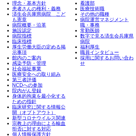
理念・基本方針
看護部
患者さんの権利・義務
医療技術職
済生会兵庫県病院 こど
その他の職種
も憲章
病院運営マネジメント
病院概要・沿革
職・事務
施設認定
常勤医師
病院指標
数字で見る済生会兵庫県
臨床指標
病院
厚生労働大臣の定める掲
福利厚生
示事項
職員インタビュー
館内のご案内
採用に関するお問い合わ
感染予防・管理
せ
社会福祉事業
医療安全への取り組み
第三者評価
NCDへの参加
院内がん登録
身体的拘束を最小化する
ための指針
臨床研究に関する情報公
開（オプトアウト）
新型コロナウイルス関連
宗教上の理由による輸血
拒否に対する対応
個人情報保護方針