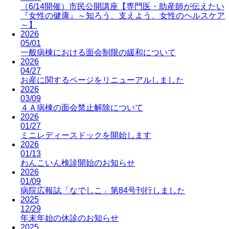
（6/14開催）市民公開講座【専門医・助産師が伝えたい
『女性の健康』～知ろう、支えよう、女性のヘルスケア
～】
2026
05/01
一般病棟における面会制限の緩和について
2026
04/27
お産に関するページをリニューアルしました
2026
03/09
４Ａ病棟の面会禁止解除について
2026
01/27
ミニレディースドックを開始します
2026
01/13
わんこいん検診開始のお知らせ
2026
01/09
病院広報誌「なでしこ」第84号刊行しました
2025
12/29
年末年始の休診のお知らせ
2025