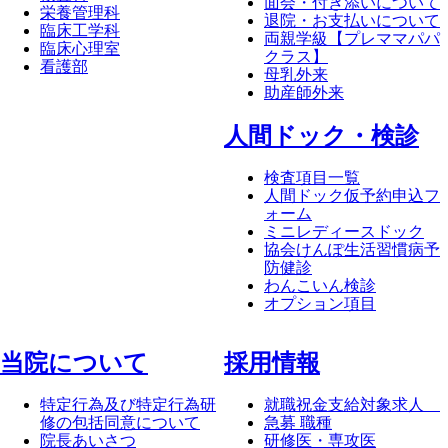
面会・付き添いについて
栄養管理科
退院・お支払いについて
臨床工学科
両親学級【プレママパパ
臨床心理室
クラス】
看護部
母乳外来
助産師外来
⼈間ドック・検診
検査項目一覧
人間ドック仮予約申込フ
ォーム
ミニレディースドック
協会けんぽ生活習慣病予
防健診
わんこいん検診
オプション項目
当院について
採⽤情報
特定行為及び特定行為研
就職祝金支給対象求人
修の包括同意について
急募 職種
院長あいさつ
研修医・専攻医