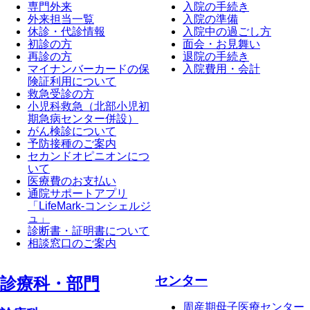
専門外来
入院の手続き
外来担当一覧
入院の準備
休診・代診情報
入院中の過ごし方
初診の方
面会・お見舞い
再診の方
退院の手続き
マイナンバーカードの保
入院費用・会計
険証利用について
救急受診の方
小児科救急（北部小児初
期急病センター併設）
がん検診について
予防接種のご案内
セカンドオピニオンにつ
いて
医療費のお支払い
通院サポートアプリ
「LifeMark-コンシェルジ
ュ」
診断書・証明書について
相談窓口のご案内
センター
診療科・部⾨
周産期母子医療センター