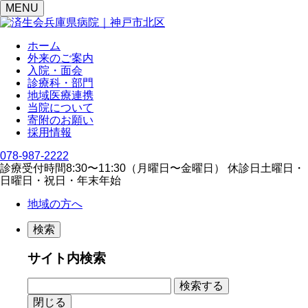
MENU
ホーム
外来のご案内
入院・面会
診療科・部門
地域医療連携
当院について
寄附のお願い
採用情報
078-987-2222
診療受付時間
8:30〜11:30（⽉曜⽇〜⾦曜⽇）
休診日
⼟曜⽇・
⽇曜⽇・祝⽇・年末年始
地域の方へ
検索
サイト内検索
閉じる