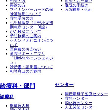
初診の方
面会・お見舞い
再診の方
退院の手続き
マイナンバーカードの保
入院費用・会計
険証利用について
救急受診の方
小児科救急（北部小児初
期急病センター併設）
がん検診について
予防接種のご案内
セカンドオピニオンにつ
いて
医療費のお支払い
通院サポートアプリ
「LifeMark-コンシェルジ
ュ」
診断書・証明書について
相談窓口のご案内
センター
診療科・部⾨
周産期母子医療センター
診療科
救急センター
消化器センター
循環器内科
人工関節センター