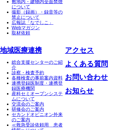
敷地内・建物内全面禁煙
について
撮影（録画）・録音等の
禁止について
広報誌「なでしこ」
Webマガジン
取材依頼
地域医療連携
アクセス
総合支援センターのご紹
よくある質問
介
診察・検査予約
お問い合わせ
各種検査の事前案内資料
連携登録医制度・連携登
録医療機関
お知らせ
産科セミオープンシステ
ムについて
交流会のご案内
研修会のご案内
セカンドオピニオン外来
のご案内
≪救急受診依頼用 患者