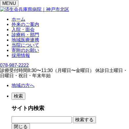
MENU
ホーム
外来のご案内
入院・面会
診療科・部門
地域医療連携
当院について
寄附のお願い
採用情報
078-987-2222
診療受付時間
8:30〜11:30（⽉曜⽇〜⾦曜⽇）
休診日
⼟曜⽇・
⽇曜⽇・祝⽇・年末年始
地域の方へ
検索
サイト内検索
閉じる