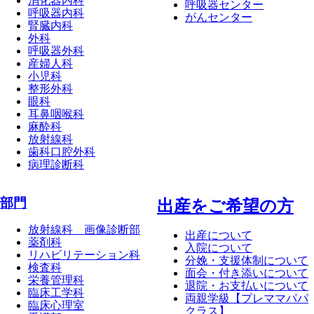
消化器内科
呼吸器センター
呼吸器内科
がんセンター
腎臓内科
外科
呼吸器外科
産婦人科
小児科
整形外科
眼科
耳鼻咽喉科
麻酔科
放射線科
歯科口腔外科
病理診断科
部門
出産をご希望の方
放射線科 画像診断部
出産について
薬剤科
入院について
リハビリテーション科
分娩・支援体制について
検査科
面会・付き添いについて
栄養管理科
退院・お支払いについて
臨床工学科
両親学級【プレママパパ
臨床心理室
クラス】