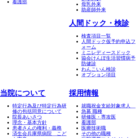
看護部
母乳外来
助産師外来
⼈間ドック・検診
検査項目一覧
人間ドック仮予約申込フ
ォーム
ミニレディースドック
協会けんぽ生活習慣病予
防健診
わんこいん検診
オプション項目
当院について
採⽤情報
特定行為及び特定行為研
就職祝金支給対象求人
修の包括同意について
急募 職種
院長あいさつ
研修医・専攻医
理念・基本方針
看護部
患者さんの権利・義務
医療技術職
済生会兵庫県病院 こど
その他の職種