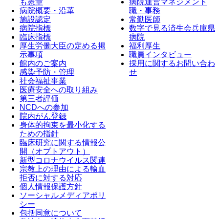
も憲章
病院運営マネジメント
病院概要・沿革
職・事務
施設認定
常勤医師
病院指標
数字で見る済生会兵庫県
臨床指標
病院
厚生労働大臣の定める掲
福利厚生
示事項
職員インタビュー
館内のご案内
採用に関するお問い合わ
感染予防・管理
せ
社会福祉事業
医療安全への取り組み
第三者評価
NCDへの参加
院内がん登録
身体的拘束を最小化する
ための指針
臨床研究に関する情報公
開（オプトアウト）
新型コロナウイルス関連
宗教上の理由による輸血
拒否に対する対応
個人情報保護方針
ソーシャルメディアポリ
シー
包括同意について