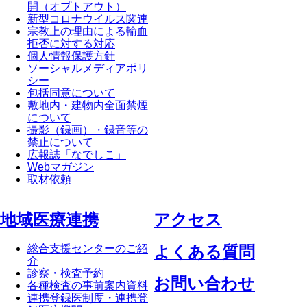
開（オプトアウト）
新型コロナウイルス関連
宗教上の理由による輸血
拒否に対する対応
個人情報保護方針
ソーシャルメディアポリ
シー
包括同意について
敷地内・建物内全面禁煙
について
撮影（録画）・録音等の
禁止について
広報誌「なでしこ」
Webマガジン
取材依頼
地域医療連携
アクセス
総合支援センターのご紹
よくある質問
介
診察・検査予約
お問い合わせ
各種検査の事前案内資料
連携登録医制度・連携登