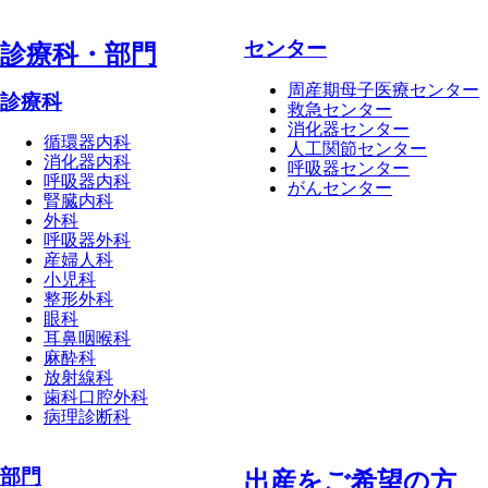
センター
診療科・部⾨
周産期母子医療センター
診療科
救急センター
消化器センター
循環器内科
人工関節センター
消化器内科
呼吸器センター
呼吸器内科
がんセンター
腎臓内科
外科
呼吸器外科
産婦人科
小児科
整形外科
眼科
耳鼻咽喉科
麻酔科
放射線科
歯科口腔外科
病理診断科
部門
出産をご希望の方