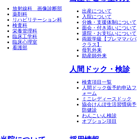
放射線科 画像診断部
出産について
薬剤科
入院について
リハビリテーション科
分娩・支援体制について
検査科
面会・付き添いについて
栄養管理科
退院・お支払いについて
臨床工学科
両親学級【プレママパパ
臨床心理室
クラス】
看護部
母乳外来
助産師外来
⼈間ドック・検診
検査項目一覧
人間ドック仮予約申込フ
ォーム
ミニレディースドック
協会けんぽ生活習慣病予
防健診
わんこいん検診
オプション項目