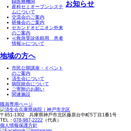
録医療機関
お知らせ
産科セミオープンシステ
ムについて
交流会のご案内
研修会のご案内
セカンドオピニオン外来
のご案内
≪救急受診依頼用 患者
情報≫について
地域の方へ
市民公開講座・イベント
のご案内
済生会について
病院統合について
ご寄附のお願い
関連施設
職員専⽤ページ
〒651-1302 兵庫県神⼾市北区藤原台中町5丁⽬1番1号
TEL：
078-987-2222
（代表）
個人情報保護方針