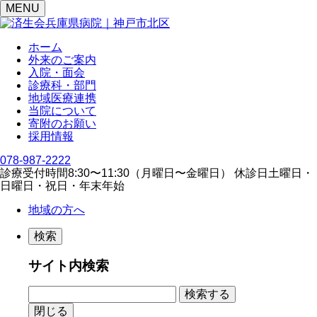
MENU
ホーム
外来のご案内
入院・面会
診療科・部門
地域医療連携
当院について
寄附のお願い
採用情報
078-987-2222
診療受付時間
8:30〜11:30（⽉曜⽇〜⾦曜⽇）
休診日
⼟曜⽇・
⽇曜⽇・祝⽇・年末年始
地域の方へ
検索
サイト内検索
閉じる