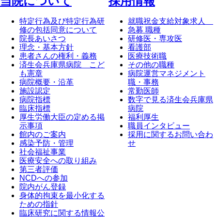
当院について
採⽤情報
特定行為及び特定行為研
就職祝金支給対象求人
修の包括同意について
急募 職種
院長あいさつ
研修医・専攻医
理念・基本方針
看護部
患者さんの権利・義務
医療技術職
済生会兵庫県病院 こど
その他の職種
も憲章
病院運営マネジメント
病院概要・沿革
職・事務
施設認定
常勤医師
病院指標
数字で見る済生会兵庫県
臨床指標
病院
厚生労働大臣の定める掲
福利厚生
示事項
職員インタビュー
館内のご案内
採用に関するお問い合わ
感染予防・管理
せ
社会福祉事業
医療安全への取り組み
第三者評価
NCDへの参加
院内がん登録
身体的拘束を最小化する
ための指針
臨床研究に関する情報公