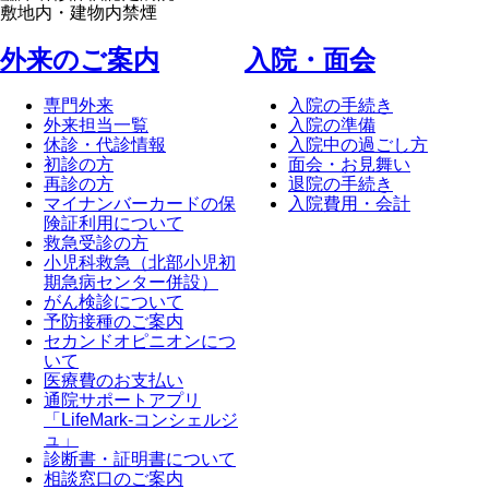
敷地内・建物内禁煙
外来のご案内
⼊院・⾯会
専門外来
入院の手続き
外来担当一覧
入院の準備
休診・代診情報
入院中の過ごし方
初診の方
面会・お見舞い
再診の方
退院の手続き
マイナンバーカードの保
入院費用・会計
険証利用について
救急受診の方
小児科救急（北部小児初
期急病センター併設）
がん検診について
予防接種のご案内
セカンドオピニオンにつ
いて
医療費のお支払い
通院サポートアプリ
「LifeMark-コンシェルジ
ュ」
診断書・証明書について
相談窓口のご案内