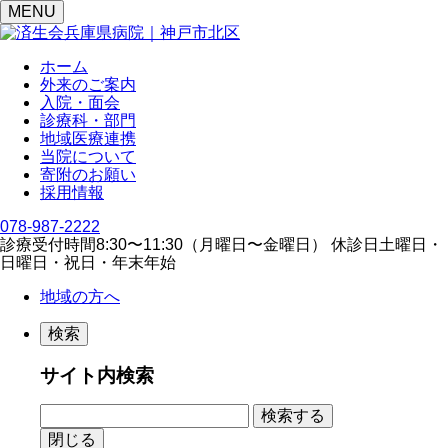
MENU
ホーム
外来のご案内
入院・面会
診療科・部門
地域医療連携
当院について
寄附のお願い
採用情報
078-987-2222
診療受付時間
8:30〜11:30（⽉曜⽇〜⾦曜⽇）
休診日
⼟曜⽇・
⽇曜⽇・祝⽇・年末年始
地域の方へ
検索
サイト内検索
閉じる