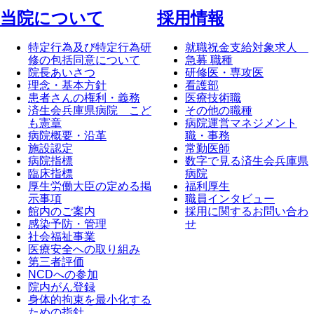
当院について
採⽤情報
特定行為及び特定行為研
就職祝金支給対象求人
修の包括同意について
急募 職種
院長あいさつ
研修医・専攻医
理念・基本方針
看護部
患者さんの権利・義務
医療技術職
済生会兵庫県病院 こど
その他の職種
も憲章
病院運営マネジメント
病院概要・沿革
職・事務
施設認定
常勤医師
病院指標
数字で見る済生会兵庫県
臨床指標
病院
厚生労働大臣の定める掲
福利厚生
示事項
職員インタビュー
館内のご案内
採用に関するお問い合わ
感染予防・管理
せ
社会福祉事業
医療安全への取り組み
第三者評価
NCDへの参加
院内がん登録
身体的拘束を最小化する
ための指針