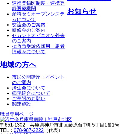
連携登録医制度・連携登
録医療機関
お知らせ
産科セミオープンシステ
ムについて
交流会のご案内
研修会のご案内
セカンドオピニオン外来
のご案内
≪救急受診依頼用 患者
情報≫について
地域の方へ
市民公開講座・イベント
のご案内
済生会について
病院統合について
ご寄附のお願い
関連施設
職員専⽤ページ
〒651-1302 兵庫県神⼾市北区藤原台中町5丁⽬1番1号
TEL：
078-987-2222
（代表）