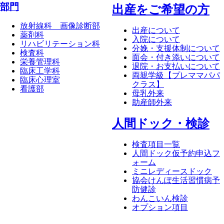
部門
出産をご希望の方
放射線科 画像診断部
出産について
薬剤科
入院について
リハビリテーション科
分娩・支援体制について
検査科
面会・付き添いについて
栄養管理科
退院・お支払いについて
臨床工学科
両親学級【プレママパパ
臨床心理室
クラス】
看護部
母乳外来
助産師外来
⼈間ドック・検診
検査項目一覧
人間ドック仮予約申込フ
ォーム
ミニレディースドック
協会けんぽ生活習慣病予
防健診
わんこいん検診
オプション項目