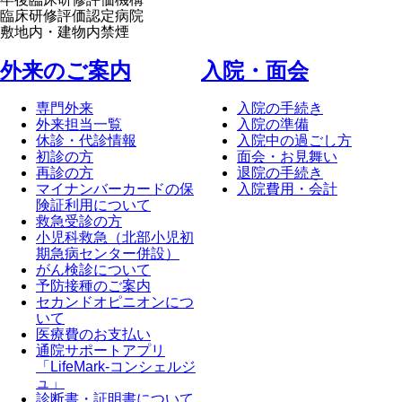
臨床研修評価認定病院
敷地内・建物内禁煙
外来のご案内
⼊院・⾯会
専門外来
入院の手続き
外来担当一覧
入院の準備
休診・代診情報
入院中の過ごし方
初診の方
面会・お見舞い
再診の方
退院の手続き
マイナンバーカードの保
入院費用・会計
険証利用について
救急受診の方
小児科救急（北部小児初
期急病センター併設）
がん検診について
予防接種のご案内
セカンドオピニオンにつ
いて
医療費のお支払い
通院サポートアプリ
「LifeMark-コンシェルジ
ュ」
診断書・証明書について