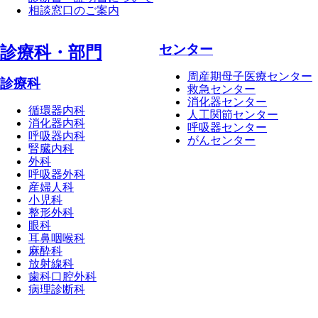
相談窓口のご案内
センター
診療科・部⾨
周産期母子医療センター
診療科
救急センター
消化器センター
循環器内科
人工関節センター
消化器内科
呼吸器センター
呼吸器内科
がんセンター
腎臓内科
外科
呼吸器外科
産婦人科
小児科
整形外科
眼科
耳鼻咽喉科
麻酔科
放射線科
歯科口腔外科
病理診断科