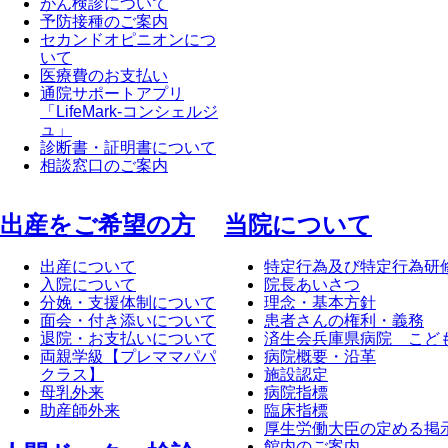
がん検診について
予防接種のご案内
セカンドオピニオンにつ
いて
医療費のお支払い
通院サポートアプリ
「LifeMark-コンシェルジ
ュ」
診断書・証明書について
相談窓口のご案内
出産をご希望の方
当院について
出産について
特定行為及び特定行為研
入院について
院長あいさつ
分娩・支援体制について
理念・基本方針
面会・付き添いについて
患者さんの権利・義務
退院・お支払いについて
済生会兵庫県病院 こど
両親学級【プレママパパ
病院概要・沿革
クラス】
施設認定
母乳外来
病院指標
助産師外来
臨床指標
厚生労働大臣の定める掲
館内のご案内