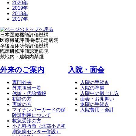
2020年
2019年
2018年
2017年
日本医療機能評価機構
医療機能評価機構認定病院
卒後臨床研修評価機構
臨床研修評価認定病院
敷地内・建物内禁煙
外来のご案内
⼊院・⾯会
専門外来
入院の手続き
外来担当一覧
入院の準備
休診・代診情報
入院中の過ごし方
初診の方
面会・お見舞い
再診の方
退院の手続き
マイナンバーカードの保
入院費用・会計
険証利用について
救急受診の方
小児科救急（北部小児初
期急病センター併設）