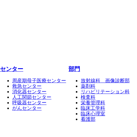
センター
部門
周産期母子医療センター
放射線科 画像診断部
救急センター
薬剤科
消化器センター
リハビリテーション科
人工関節センター
検査科
呼吸器センター
栄養管理科
がんセンター
臨床工学科
臨床心理室
看護部