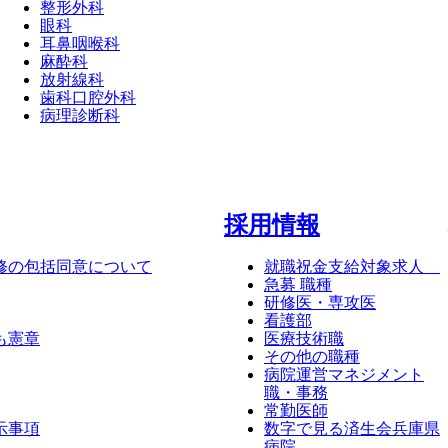
整形外科
眼科
耳鼻咽喉科
麻酔科
放射線科
歯科口腔外科
病理診断科
採⽤情報
修の包括同意について
就職祝金支給対象求人
急募 職種
研修医・専攻医
看護部
も憲章
医療技術職
その他の職種
病院運営マネジメント
職・事務
常勤医師
示事項
数字で見る済生会兵庫県
病院