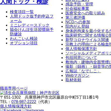
⼈間ドック・検診
感染予防・管理
社会福祉事業
検査項目一覧
医療安全への取り組み
人間ドック仮予約申込フ
第三者評価
ォーム
NCDへの参加
ミニレディースドック
院内がん登録
協会けんぽ生活習慣病予
身体的拘束を最小化する
防健診
臨床研究に関する情報公
わんこいん検診
新型コロナウイルス関連
オプション項目
宗教上の理由による輸血
個人情報保護方針
ソーシャルメディアポリ
包括同意について
敷地内・建物内全面禁煙
撮影（録画）・録音等の
広報誌「なでしこ」
Webマガジン
取材依頼
職員専⽤ページ
〒651-1302 兵庫県神⼾市北区藤原台中町5丁⽬1番1号
TEL：
078-987-2222
（代表）
個人情報保護方針