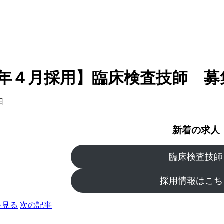
26年４月採用】臨床検査技師 募
日
新着の求人
臨床検査技師
採用情報はこち
を見る
次の記事