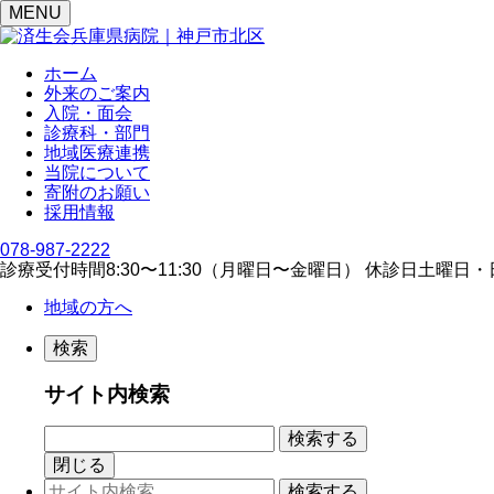
MENU
ホーム
外来のご案内
入院・面会
診療科・部門
地域医療連携
当院について
寄附のお願い
採用情報
078-987-2222
診療受付時間
8:30〜11:30（⽉曜⽇〜⾦曜⽇）
休診日
⼟曜⽇・
地域の方へ
検索
サイト内検索
閉じる