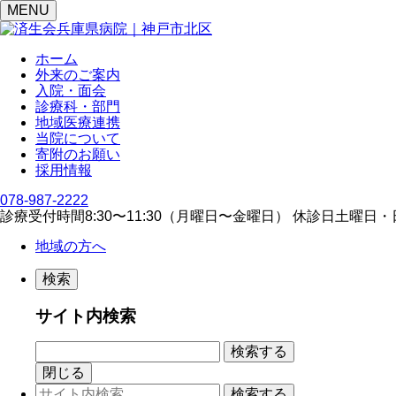
MENU
ホーム
外来のご案内
入院・面会
診療科・部門
地域医療連携
当院について
寄附のお願い
採用情報
078-987-2222
診療受付時間
8:30〜11:30（⽉曜⽇〜⾦曜⽇）
休診日
⼟曜⽇・
地域の方へ
検索
サイト内検索
閉じる