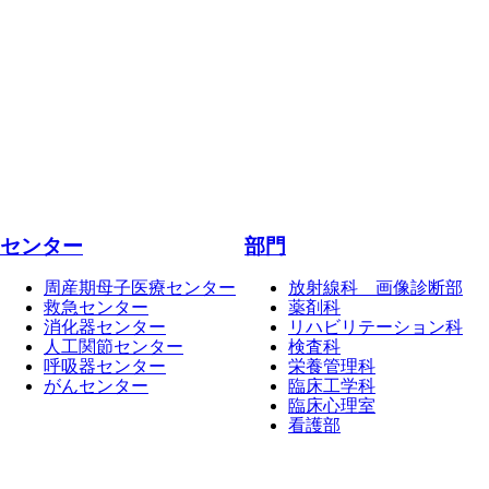
センター
部門
周産期母子医療センター
放射線科 画像診断部
救急センター
薬剤科
消化器センター
リハビリテーション科
人工関節センター
検査科
呼吸器センター
栄養管理科
がんセンター
臨床工学科
臨床心理室
看護部