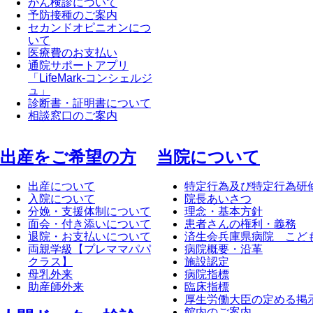
がん検診について
予防接種のご案内
セカンドオピニオンにつ
いて
医療費のお支払い
通院サポートアプリ
「LifeMark-コンシェルジ
ュ」
診断書・証明書について
相談窓口のご案内
出産をご希望の方
当院について
出産について
特定行為及び特定行為研
入院について
院長あいさつ
分娩・支援体制について
理念・基本方針
面会・付き添いについて
患者さんの権利・義務
退院・お支払いについて
済生会兵庫県病院 こど
両親学級【プレママパパ
病院概要・沿革
クラス】
施設認定
母乳外来
病院指標
助産師外来
臨床指標
厚生労働大臣の定める掲
館内のご案内