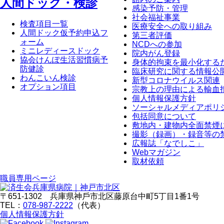
⼈間ドック・検診
感染予防・管理
社会福祉事業
検査項目一覧
医療安全への取り組み
人間ドック仮予約申込フ
第三者評価
ォーム
NCDへの参加
ミニレディースドック
院内がん登録
協会けんぽ生活習慣病予
身体的拘束を最小化する
防健診
臨床研究に関する情報公
わんこいん検診
新型コロナウイルス関連
オプション項目
宗教上の理由による輸血
個人情報保護方針
ソーシャルメディアポリ
包括同意について
敷地内・建物内全面禁煙
撮影（録画）・録音等の
広報誌「なでしこ」
Webマガジン
取材依頼
職員専⽤ページ
〒651-1302 兵庫県神⼾市北区藤原台中町5丁⽬1番1号
TEL：
078-987-2222
（代表）
個人情報保護方針