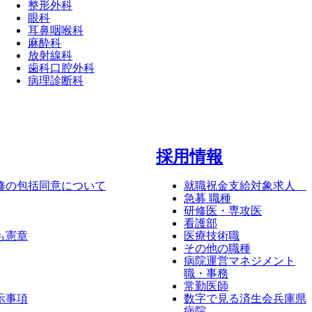
整形外科
眼科
耳鼻咽喉科
麻酔科
放射線科
歯科口腔外科
病理診断科
採⽤情報
修の包括同意について
就職祝金支給対象求人
急募 職種
研修医・専攻医
看護部
も憲章
医療技術職
その他の職種
病院運営マネジメント
職・事務
常勤医師
示事項
数字で見る済生会兵庫県
病院