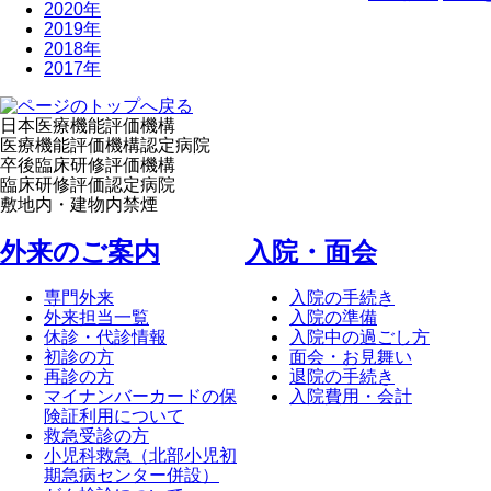
2020年
2019年
2018年
2017年
日本医療機能評価機構
医療機能評価機構認定病院
卒後臨床研修評価機構
臨床研修評価認定病院
敷地内・建物内禁煙
外来のご案内
⼊院・⾯会
専門外来
入院の手続き
外来担当一覧
入院の準備
休診・代診情報
入院中の過ごし方
初診の方
面会・お見舞い
再診の方
退院の手続き
マイナンバーカードの保
入院費用・会計
険証利用について
救急受診の方
小児科救急（北部小児初
期急病センター併設）