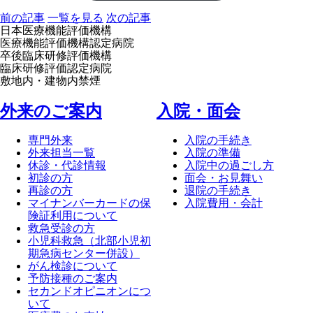
前の記事
一覧を見る
次の記事
日本医療機能評価機構
医療機能評価機構認定病院
卒後臨床研修評価機構
臨床研修評価認定病院
敷地内・建物内禁煙
外来のご案内
⼊院・⾯会
専門外来
入院の手続き
外来担当一覧
入院の準備
休診・代診情報
入院中の過ごし方
初診の方
面会・お見舞い
再診の方
退院の手続き
マイナンバーカードの保
入院費用・会計
険証利用について
救急受診の方
小児科救急（北部小児初
期急病センター併設）
がん検診について
予防接種のご案内
セカンドオピニオンにつ
いて