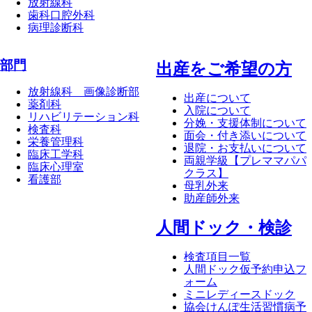
放射線科
歯科口腔外科
病理診断科
部門
出産をご希望の方
放射線科 画像診断部
出産について
薬剤科
入院について
リハビリテーション科
分娩・支援体制について
検査科
面会・付き添いについて
栄養管理科
退院・お支払いについて
臨床工学科
両親学級【プレママパパ
臨床心理室
クラス】
看護部
母乳外来
助産師外来
⼈間ドック・検診
検査項目一覧
人間ドック仮予約申込フ
ォーム
ミニレディースドック
協会けんぽ生活習慣病予