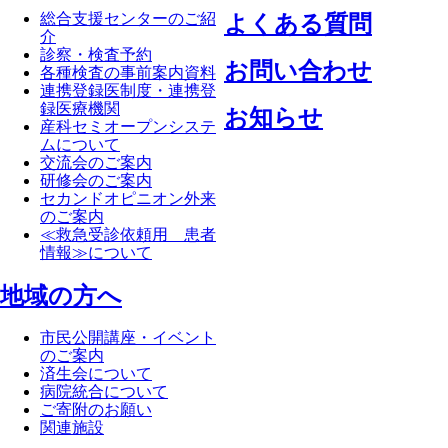
総合支援センターのご紹
よくある質問
介
診察・検査予約
お問い合わせ
各種検査の事前案内資料
連携登録医制度・連携登
録医療機関
お知らせ
産科セミオープンシステ
ムについて
交流会のご案内
研修会のご案内
セカンドオピニオン外来
のご案内
≪救急受診依頼用 患者
情報≫について
地域の方へ
市民公開講座・イベント
のご案内
済生会について
病院統合について
ご寄附のお願い
関連施設