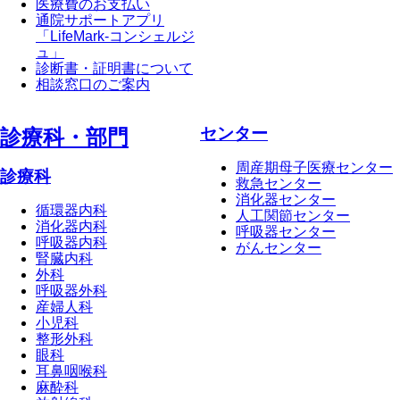
医療費のお支払い
通院サポートアプリ
「LifeMark-コンシェルジ
ュ」
診断書・証明書について
相談窓口のご案内
センター
診療科・部⾨
周産期母子医療センター
診療科
救急センター
消化器センター
循環器内科
人工関節センター
消化器内科
呼吸器センター
呼吸器内科
がんセンター
腎臓内科
外科
呼吸器外科
産婦人科
小児科
整形外科
眼科
耳鼻咽喉科
麻酔科