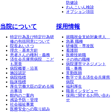
防健診
わんこいん検診
オプション項目
当院について
採⽤情報
特定行為及び特定行為研
就職祝金支給対象求人
修の包括同意について
急募 職種
院長あいさつ
研修医・専攻医
理念・基本方針
看護部
患者さんの権利・義務
医療技術職
済生会兵庫県病院 こど
その他の職種
も憲章
病院運営マネジメント
病院概要・沿革
職・事務
施設認定
常勤医師
病院指標
数字で見る済生会兵庫県
臨床指標
病院
厚生労働大臣の定める掲
福利厚生
示事項
職員インタビュー
館内のご案内
採用に関するお問い合わ
感染予防・管理
せ
社会福祉事業
医療安全への取り組み