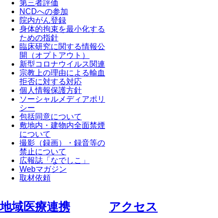
第三者評価
NCDへの参加
院内がん登録
身体的拘束を最小化する
ための指針
臨床研究に関する情報公
開（オプトアウト）
新型コロナウイルス関連
宗教上の理由による輸血
拒否に対する対応
個人情報保護方針
ソーシャルメディアポリ
シー
包括同意について
敷地内・建物内全面禁煙
について
撮影（録画）・録音等の
禁止について
広報誌「なでしこ」
Webマガジン
取材依頼
地域医療連携
アクセス