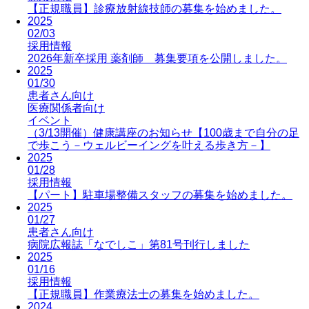
【正規職員】診療放射線技師の募集を始めました。
2025
02/03
採用情報
2026年新卒採用 薬剤師 募集要項を公開しました。
2025
01/30
患者さん向け
医療関係者向け
イベント
（3/13開催）健康講座のお知らせ【100歳まで自分の足
で歩こう－ウェルビーイングを叶える歩き方－】
2025
01/28
採用情報
【パート】駐車場整備スタッフの募集を始めました。
2025
01/27
患者さん向け
病院広報誌「なでしこ」第81号刊行しました
2025
01/16
採用情報
【正規職員】作業療法士の募集を始めました。
2024