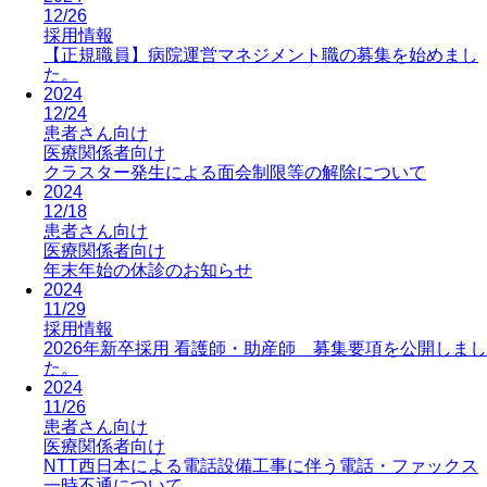
12/26
採用情報
【正規職員】病院運営マネジメント職の募集を始めまし
た。
2024
12/24
患者さん向け
医療関係者向け
クラスター発生による面会制限等の解除について
2024
12/18
患者さん向け
医療関係者向け
年末年始の休診のお知らせ
2024
11/29
採用情報
2026年新卒採用 看護師・助産師 募集要項を公開しまし
た。
2024
11/26
患者さん向け
医療関係者向け
NTT西日本による電話設備工事に伴う電話・ファックス
一時不通について