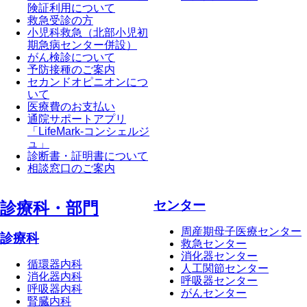
険証利用について
救急受診の方
小児科救急（北部小児初
期急病センター併設）
がん検診について
予防接種のご案内
セカンドオピニオンにつ
いて
医療費のお支払い
通院サポートアプリ
「LifeMark-コンシェルジ
ュ」
診断書・証明書について
相談窓口のご案内
センター
診療科・部⾨
周産期母子医療センター
診療科
救急センター
消化器センター
循環器内科
人工関節センター
消化器内科
呼吸器センター
呼吸器内科
がんセンター
腎臓内科