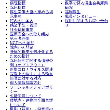
病院指標
数字で見る済生会兵庫県
臨床指標
病院
厚生労働大臣の定める掲
福利厚生
示事項
職員インタビュー
館内のご案内
採用に関するお問い合わ
感染予防・管理
せ
社会福祉事業
医療安全への取り組み
第三者評価
NCDへの参加
院内がん登録
身体的拘束を最小化する
ための指針
臨床研究に関する情報公
開（オプトアウト）
新型コロナウイルス関連
宗教上の理由による輸血
拒否に対する対応
個人情報保護方針
ソーシャルメディアポリ
シー
包括同意について
敷地内・建物内全面禁煙
について
撮影（録画）・録音等の