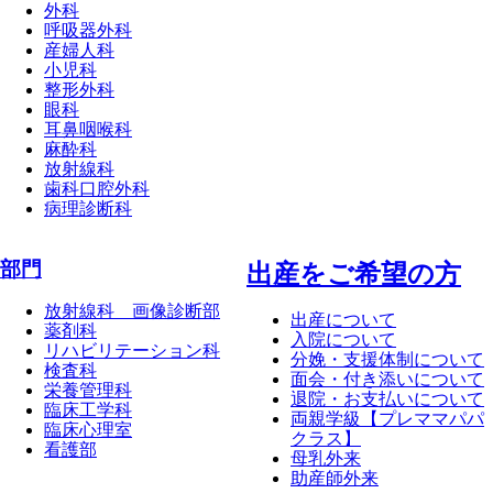
外科
呼吸器外科
産婦人科
小児科
整形外科
眼科
耳鼻咽喉科
麻酔科
放射線科
歯科口腔外科
病理診断科
部門
出産をご希望の方
放射線科 画像診断部
出産について
薬剤科
入院について
リハビリテーション科
分娩・支援体制について
検査科
面会・付き添いについて
栄養管理科
退院・お支払いについて
臨床工学科
両親学級【プレママパパ
臨床心理室
クラス】
看護部
母乳外来
助産師外来