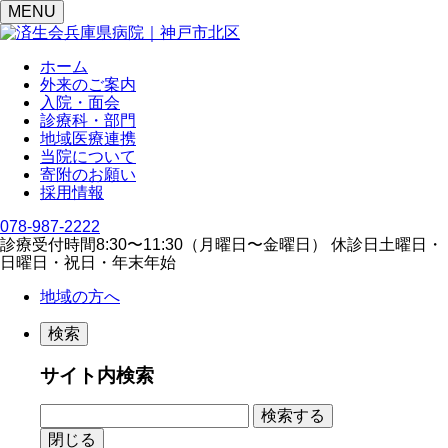
MENU
ホーム
外来のご案内
入院・面会
診療科・部門
地域医療連携
当院について
寄附のお願い
採用情報
078-987-2222
診療受付時間
8:30〜11:30（⽉曜⽇〜⾦曜⽇）
休診日
⼟曜⽇・
⽇曜⽇・祝⽇・年末年始
地域の方へ
検索
サイト内検索
閉じる