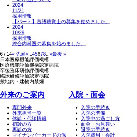
2024
11/21
採用情報
【パート】言語聴覚士の募集を始めました。
2024
10/29
採用情報
総合内科医の募集を始めました。
6 / 14
« 先頭
«
...
4
5
6
7
8
...
»
最後 »
日本医療機能評価機構
医療機能評価機構認定病院
卒後臨床研修評価機構
臨床研修評価認定病院
敷地内・建物内禁煙
外来のご案内
⼊院・⾯会
専門外来
入院の手続き
外来担当一覧
入院の準備
休診・代診情報
入院中の過ごし方
初診の方
面会・お見舞い
再診の方
退院の手続き
マイナンバーカードの保
入院費用・会計