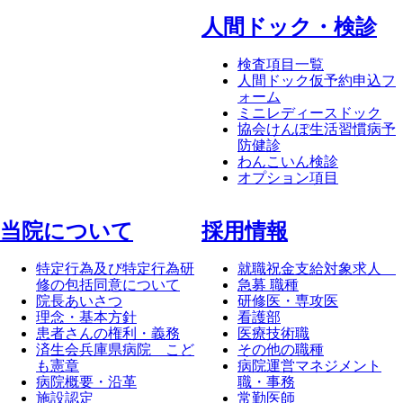
⼈間ドック・検診
検査項目一覧
人間ドック仮予約申込フ
ォーム
ミニレディースドック
協会けんぽ生活習慣病予
防健診
わんこいん検診
オプション項目
当院について
採⽤情報
特定行為及び特定行為研
就職祝金支給対象求人
修の包括同意について
急募 職種
院長あいさつ
研修医・専攻医
理念・基本方針
看護部
患者さんの権利・義務
医療技術職
済生会兵庫県病院 こど
その他の職種
も憲章
病院運営マネジメント
病院概要・沿革
職・事務
施設認定
常勤医師