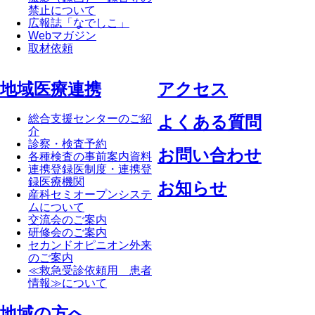
禁止について
広報誌「なでしこ」
Webマガジン
取材依頼
地域医療連携
アクセス
総合支援センターのご紹
よくある質問
介
診察・検査予約
お問い合わせ
各種検査の事前案内資料
連携登録医制度・連携登
録医療機関
お知らせ
産科セミオープンシステ
ムについて
交流会のご案内
研修会のご案内
セカンドオピニオン外来
のご案内
≪救急受診依頼用 患者
情報≫について
地域の方へ