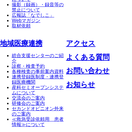
撮影（録画）・録音等の
禁止について
広報誌「なでしこ」
Webマガジン
取材依頼
地域医療連携
アクセス
総合支援センターのご紹
よくある質問
介
診察・検査予約
お問い合わせ
各種検査の事前案内資料
連携登録医制度・連携登
録医療機関
お知らせ
産科セミオープンシステ
ムについて
交流会のご案内
研修会のご案内
セカンドオピニオン外来
のご案内
≪救急受診依頼用 患者
情報≫について