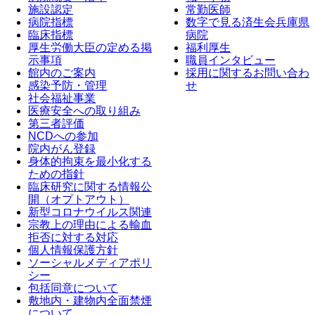
施設認定
常勤医師
病院指標
数字で見る済生会兵庫県
臨床指標
病院
厚生労働大臣の定める掲
福利厚生
示事項
職員インタビュー
館内のご案内
採用に関するお問い合わ
感染予防・管理
せ
社会福祉事業
医療安全への取り組み
第三者評価
NCDへの参加
院内がん登録
身体的拘束を最小化する
ための指針
臨床研究に関する情報公
開（オプトアウト）
新型コロナウイルス関連
宗教上の理由による輸血
拒否に対する対応
個人情報保護方針
ソーシャルメディアポリ
シー
包括同意について
敷地内・建物内全面禁煙
について