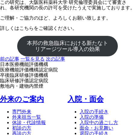
この研究は、大阪医科薬科大学 研究倫理委員会にて審査さ
れ、各研究機関の長の許可を受けたうえで実施しております。
ご理解・ご協力のほど、よろしくお願い致します。
詳しくはこちらをご確認ください。
本邦の救急臨床における新たなト
リアージツール導入の効果
前の記事
一覧を見る
次の記事
日本医療機能評価機構
医療機能評価機構認定病院
卒後臨床研修評価機構
臨床研修評価認定病院
敷地内・建物内禁煙
外来のご案内
⼊院・⾯会
専門外来
入院の手続き
外来担当一覧
入院の準備
休診・代診情報
入院中の過ごし方
初診の方
面会・お見舞い
再診の方
退院の手続き