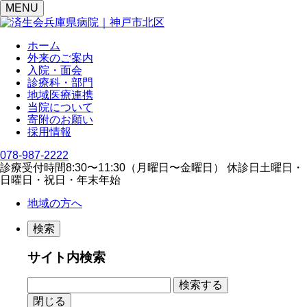
MENU
ホーム
外来のご案内
入院・面会
診療科・部門
地域医療連携
当院について
寄附のお願い
採用情報
078-987-2222
診療受付時間
8:30〜11:30（⽉曜⽇〜⾦曜⽇）
休診日
⼟曜⽇・
⽇曜⽇・祝⽇・年末年始
地域の方へ
検索
サイト内検索
閉じる