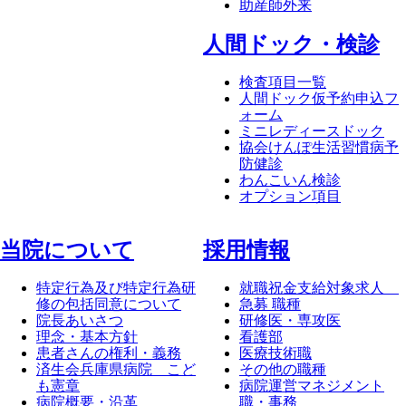
助産師外来
⼈間ドック・検診
検査項目一覧
人間ドック仮予約申込フ
ォーム
ミニレディースドック
協会けんぽ生活習慣病予
防健診
わんこいん検診
オプション項目
当院について
採⽤情報
特定行為及び特定行為研
就職祝金支給対象求人
修の包括同意について
急募 職種
院長あいさつ
研修医・専攻医
理念・基本方針
看護部
患者さんの権利・義務
医療技術職
済生会兵庫県病院 こど
その他の職種
も憲章
病院運営マネジメント
病院概要・沿革
職・事務