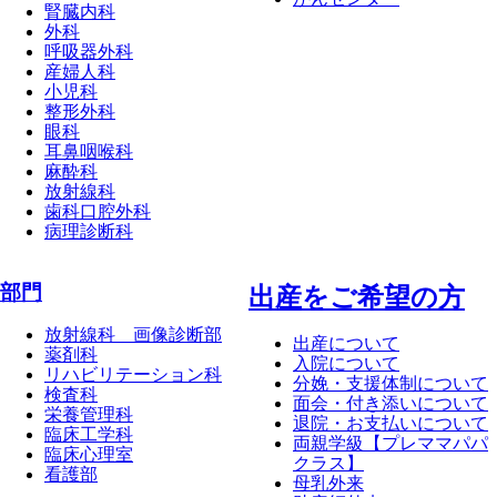
腎臓内科
外科
呼吸器外科
産婦人科
小児科
整形外科
眼科
耳鼻咽喉科
麻酔科
放射線科
歯科口腔外科
病理診断科
部門
出産をご希望の方
放射線科 画像診断部
出産について
薬剤科
入院について
リハビリテーション科
分娩・支援体制について
検査科
面会・付き添いについて
栄養管理科
退院・お支払いについて
臨床工学科
両親学級【プレママパパ
臨床心理室
クラス】
看護部
母乳外来