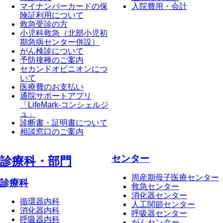
マイナンバーカードの保
入院費用・会計
険証利用について
救急受診の方
小児科救急（北部小児初
期急病センター併設）
がん検診について
予防接種のご案内
セカンドオピニオンにつ
いて
医療費のお支払い
通院サポートアプリ
「LifeMark-コンシェルジ
ュ」
診断書・証明書について
相談窓口のご案内
センター
診療科・部⾨
周産期母子医療センター
診療科
救急センター
消化器センター
循環器内科
人工関節センター
消化器内科
呼吸器センター
呼吸器内科
がんセンター